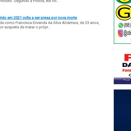
ídio. Segundo a Polícia, ela foi...
ido em 2021 volta a ser presa por nova morte
a como Francisca Erivanda da Silva Alcântara, de 23 anos,
or suspeita de matar o própr...