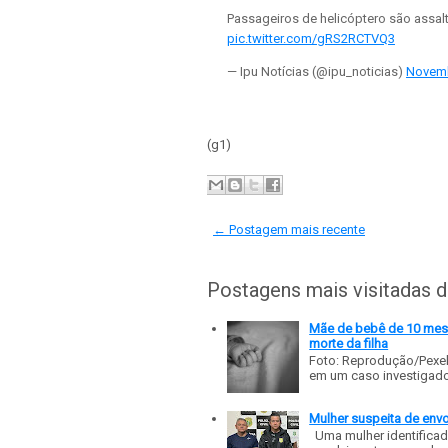
Passageiros de helicóptero são assa
pic.twitter.com/gRS2RCTVQ3
— Ipu Notícias (@ipu_noticias)
Novemb
(g1)
← Postagem mais recente
Postagens mais visitadas 
Mãe de bebê de 10 meses
morte da filha
Foto: Reprodução/Pexe
em um caso investigado p
Mulher suspeita de env
Uma mulher identificad