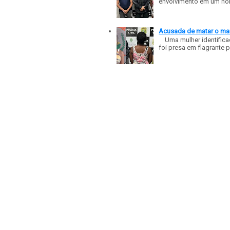
envolvimento em um homic
Acusada de matar o mar
Uma mulher identificad
foi presa em flagrante p