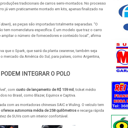
 produções tradicionais de carros semi-montados. No processo
arro já vem praticamente montado em kits, apenas finalizado na
d down
), as peças são importadas totalmente separadas. “O
 tem nomenclatura específica. É um modelo que traz o carro
ampliar o número de fornecedores e conteúdo local”, afirma
va que o Spark, que sairá da planta cearense, também seja
 o mercado da América do Sul, para países, como Argentina,
 PODEM INTEGRAR O POLO
vel', com
custo de lançamento de R$ 159 mil
, ticket médio
dos no Brasil, como Blazer, Equinox e Captiva.
mada com as montadoras chinesas SAIC e Wuling. O veículo tem
e oferece autonomia média de 258 quilômetros
e recarga rápida
tez de SUVs com um interior confortável.