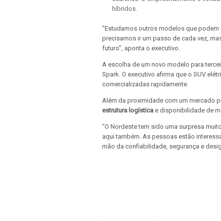
híbridos.
“Estudamos outros modelos que podem ev
precisamos ir um passo de cada vez, mas
futuro”, aponta o executivo.
A escolha de um novo modelo para tercei
Spark. O executivo afirma que o SUV elétr
comercializadas rapidamente.
Além da proximidade com um mercado pro
estrutura logística
e disponibilidade de m
“O Nordeste tem sido uma surpresa muito
aqui também. As pessoas estão interessa
mão da confiabilidade, segurança e desi