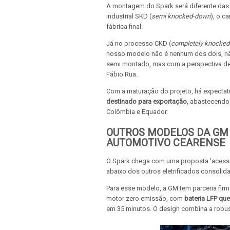
A montagem do Spark será diferente das
industrial SKD (
semi knocked-down
), o c
fábrica final.
Já no processo CKD (
completely knocke
nosso modelo não é nenhum dos dois, não
semi montado, mas com a perspectiva de 
Fábio Rua.
Com a maturação do projeto, há expectati
destinado para exportação
, abastecendo
Colômbia e Equador.
OUTROS MODELOS DA GM
AUTOMOTIVO CEARENSE
O Spark chega com uma proposta 'acessí
abaixo dos outros eletrificados consolida
Para esse modelo, a GM tem parceria fir
motor zero emissão, com
bateria LFP qu
em 35 minutos. O design combina a robus