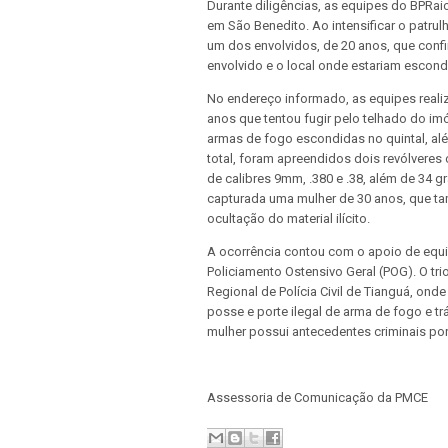
Durante diligências, as equipes do BPRai
em São Benedito. Ao intensificar o patrulh
um dos envolvidos, de 20 anos, que conf
envolvido e o local onde estariam escond
No endereço informado, as equipes reali
anos que tentou fugir pelo telhado do im
armas de fogo escondidas no quintal, a
total, foram apreendidos dois revólveres 
de calibres 9mm, .380 e .38, além de 34
capturada uma mulher de 30 anos, que tam
ocultação do material ilícito.
A ocorrência contou com o apoio de equip
Policiamento Ostensivo Geral (POG). O tr
Regional de Polícia Civil de Tianguá, ond
posse e porte ilegal de arma de fogo e t
mulher possui antecedentes criminais por
Assessoria de Comunicação da PMCE