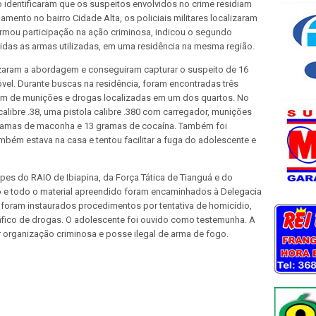
o identificaram que os suspeitos envolvidos no crime residiam
amento no bairro Cidade Alta, os policiais militares localizaram
irmou participação na ação criminosa, indicou o segundo
idas as armas utilizadas, em uma residência na mesma região.
zaram a abordagem e conseguiram capturar o suspeito de 16
óvel. Durante buscas na residência, foram encontradas três
lém de munições e drogas localizadas em um dos quartos. No
calibre .38, uma pistola calibre .380 com carregador, munições
 gramas de maconha e 13 gramas de cocaína. Também foi
bém estava na casa e tentou facilitar a fuga do adolescente e
es do RAIO de Ibiapina, da Força Tática de Tianguá e do
io e todo o material apreendido foram encaminhados à Delegacia
e foram instaurados procedimentos por tentativa de homicídio,
ráfico de drogas. O adolescente foi ouvido como testemunha. A
 organização criminosa e posse ilegal de arma de fogo.