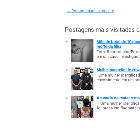
← Postagem mais recente
Postagens mais visitadas 
Mãe de bebê de 10 meses
morte da filha
Foto: Reprodução/Pexe
em um caso investigado p
Mulher suspeita de env
Uma mulher identificad
envolvimento em um homic
Acusada de matar o mar
Uma mulher identificad
foi presa em flagrante p