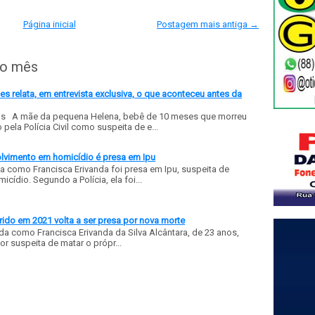
Página inicial
Postagem mais antiga →
do mês
 relata, em entrevista exclusiva, o que aconteceu antes da
ls A mãe da pequena Helena, bebê de 10 meses que morreu
ela Polícia Civil como suspeita de e...
olvimento em homicídio é presa em Ipu
a como Francisca Erivanda foi presa em Ipu, suspeita de
ídio. Segundo a Polícia, ela foi...
ido em 2021 volta a ser presa por nova morte
a como Francisca Erivanda da Silva Alcântara, de 23 anos,
or suspeita de matar o própr...