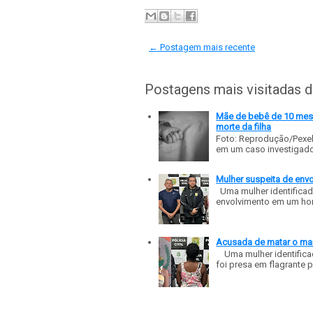
← Postagem mais recente
Postagens mais visitadas 
Mãe de bebê de 10 meses
morte da filha
Foto: Reprodução/Pexe
em um caso investigado p
Mulher suspeita de env
Uma mulher identificad
envolvimento em um homic
Acusada de matar o mar
Uma mulher identificad
foi presa em flagrante p