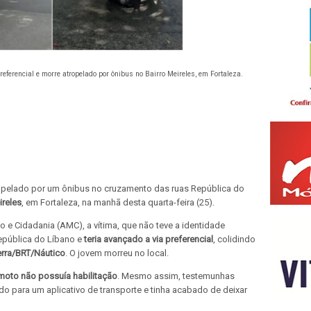
eferencial e morre atropelado por ônibus no Bairro Meireles, em Fortaleza.
ropelado por um ônibus no cruzamento das ruas República do
reles
, em Fortaleza, na manhã desta quarta-feira (25).
o e Cidadania (AMC), a vítima, que não teve a identidade
epública do Líbano e
teria avançado a via preferencial
, colidindo
rra/BRT/Náutico
. O jovem morreu no local.
moto não possuía habilitação
. Mesmo assim, testemunhas
o para um aplicativo de transporte e tinha acabado de deixar