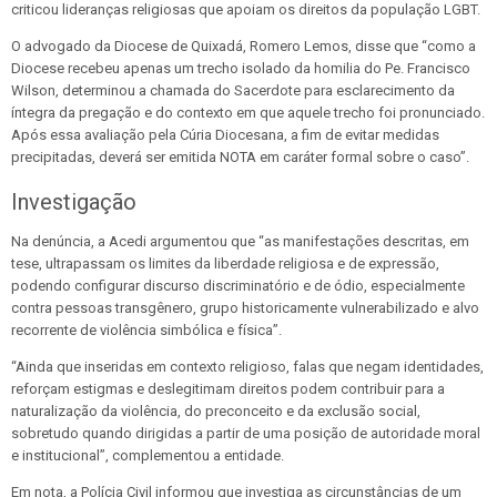
criticou lideranças religiosas que apoiam os direitos da população LGBT.
O advogado da Diocese de Quixadá, Romero Lemos, disse que “como a
Diocese recebeu apenas um trecho isolado da homilia do Pe. Francisco
Wilson, determinou a chamada do Sacerdote para esclarecimento da
íntegra da pregação e do contexto em que aquele trecho foi pronunciado.
Após essa avaliação pela Cúria Diocesana, a fim de evitar medidas
precipitadas, deverá ser emitida NOTA em caráter formal sobre o caso”.
Investigação
Na denúncia, a Acedi argumentou que “as manifestações descritas, em
tese, ultrapassam os limites da liberdade religiosa e de expressão,
podendo configurar discurso discriminatório e de ódio, especialmente
contra pessoas transgênero, grupo historicamente vulnerabilizado e alvo
recorrente de violência simbólica e física”.
“Ainda que inseridas em contexto religioso, falas que negam identidades,
reforçam estigmas e deslegitimam direitos podem contribuir para a
naturalização da violência, do preconceito e da exclusão social,
sobretudo quando dirigidas a partir de uma posição de autoridade moral
e institucional”, complementou a entidade.
Em nota, a Polícia Civil informou que investiga as circunstâncias de um