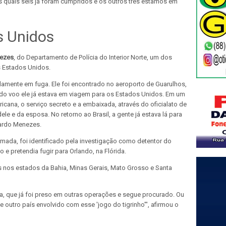
quais seis já foram cumpridos e os outros três estamos em
s Unidos
ezes
, do Departamento de Polícia do Interior Norte, um dos
s Estados Unidos.
tidamente em fuga. Ele foi encontrado no aeroporto de Guarulhos,
 voo ele já estava em viagem para os Estados Unidos. Em um
cana, o serviço secreto e a embaixada, através do oficialato de
le e da esposa. No retorno ao Brasil, a gente já estava lá para
uardo Menezes.
mada, foi identificado pela investigação como detentor do
 e pretendia fugir para Orlando, na Flórida.
nos estados da Bahia, Minas Gerais, Mato Grosso e Santa
, que já foi preso em outras operações e segue procurado. Ou
e outro país envolvido com esse 'jogo do tigrinho'", afirmou o