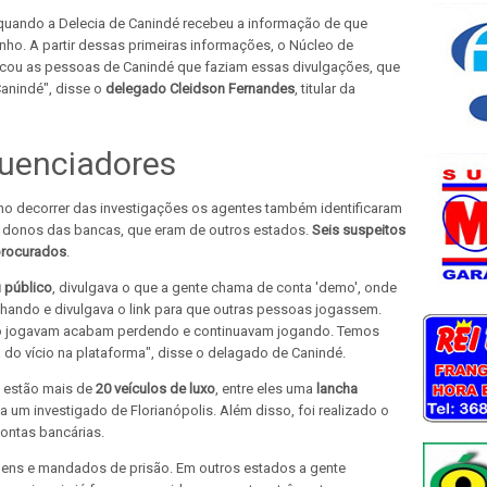
 quando a Delecia de Canindé recebeu a informação de que
inho. A partir dessas primeiras informações, o Núcleo de
ificou as pessoas de Canindé que faziam essas divulgações, que
anindé", disse o
delegado Cleidson Fernandes
, titular da
uenciadores
o decorrer das investigações os agentes também identificaram
os donos das bancas, que eram de outros estados.
Seis suspeitos
procurados
.
u público
, divulgava o que a gente chama de conta 'demo', onde
nhando e divulgava o link para que outras pessoas jogassem.
o jogavam acabam perdendo e continuavam jogando. Temos
do vício na plataforma", disse o delagado de Canindé.
s estão mais de
20 veículos de luxo
, entre eles uma
lancha
 a um investigado de Florianópolis. Além disso, foi realizado o
ontas bancárias.
bens e mandados de prisão. Em outros estados a gente