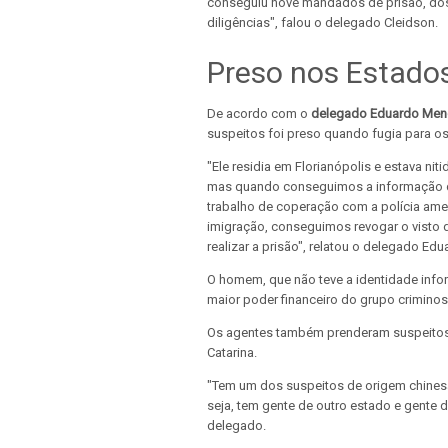
conseguiu nove mandados de prisão, dos 
diligências", falou o delegado Cleidson.
Preso nos Estado
De acordo com o
delegado Eduardo Men
suspeitos foi preso quando fugia para o
"Ele residia em Florianópolis e estava ni
mas quando conseguimos a informação do
trabalho de coperação com a polícia ameri
imigração, conseguimos revogar o visto de
realizar a prisão", relatou o delegado Ed
O homem, que não teve a identidade infor
maior poder financeiro do grupo criminoso
Os agentes também prenderam suspeitos 
Catarina.
"Tem um dos suspeitos de origem chinesa
seja, tem gente de outro estado e gente d
delegado.