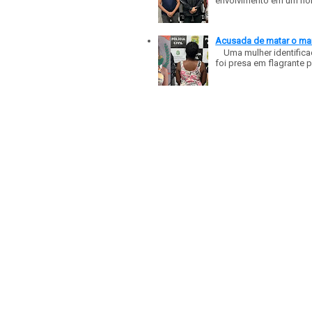
envolvimento em um homic
Acusada de matar o mar
Uma mulher identificad
foi presa em flagrante p