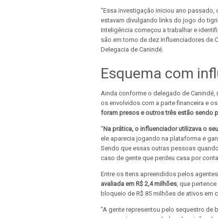
"Essa investigação iniciou ano passado,
estavam divulgando links do jogo do tigr
Inteligência começou a trabalhar e ident
são em torno de dez influenciadores de C
Delegacia de Canindé.
Esquema com infl
Ainda conforme o delegado de Canindé, n
os envolvidos com a parte financeira e 
foram presos e outros três estão sendo 
"
Na prática, o influenciador utilizava o se
ele aparecia jogando na plataforma e ga
Sendo que essas outras pessoas quand
caso de gente que perdeu casa por conta 
Entre os itens apreendidos pelos agente
avaliada em R$ 2,4 milhões
, que pertence
bloqueio de R$ 85 milhões de ativos em c
"A gente representou pelo sequestro de 