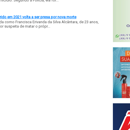
ídio. Segundo a Polícia, ela foi...
ido em 2021 volta a ser presa por nova morte
a como Francisca Erivanda da Silva Alcântara, de 23 anos,
or suspeita de matar o própr...