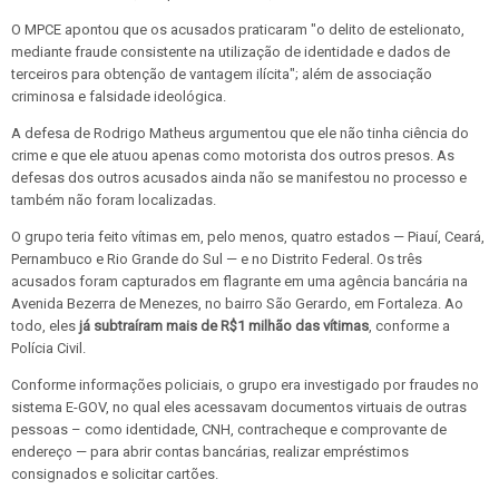
O MPCE apontou que os acusados praticaram "o delito de estelionato,
mediante fraude consistente na utilização de identidade e dados de
terceiros para obtenção de vantagem ilícita"; além de associação
criminosa e falsidade ideológica.
A defesa de Rodrigo Matheus argumentou que ele não tinha ciência do
crime e que ele atuou apenas como motorista dos outros presos. As
defesas dos outros acusados ainda não se manifestou no processo e
também não foram localizadas.
O grupo teria feito vítimas em, pelo menos, quatro estados — Piauí, Ceará,
Pernambuco e Rio Grande do Sul — e no Distrito Federal. Os três
acusados foram capturados em flagrante em uma agência bancária na
Avenida Bezerra de Menezes, no bairro São Gerardo, em Fortaleza. Ao
todo, eles
já subtraíram mais de R$1 milhão das vítimas
, conforme a
Polícia Civil.
Conforme informações policiais, o grupo era investigado por fraudes no
sistema E-GOV, no qual eles acessavam documentos virtuais de outras
pessoas – como identidade, CNH, contracheque e comprovante de
endereço — para abrir contas bancárias, realizar empréstimos
consignados e solicitar cartões.