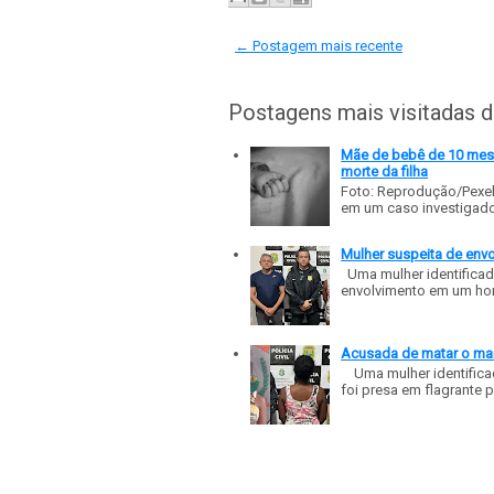
← Postagem mais recente
Postagens mais visitadas 
Mãe de bebê de 10 meses
morte da filha
Foto: Reprodução/Pexe
em um caso investigado p
Mulher suspeita de env
Uma mulher identificad
envolvimento em um homic
Acusada de matar o mar
Uma mulher identificad
foi presa em flagrante p