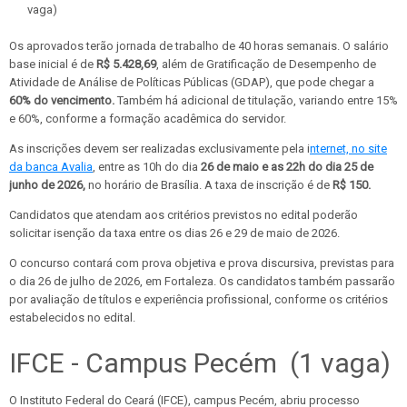
vaga)
Os aprovados terão jornada de trabalho de 40 horas semanais. O salário
base inicial é de
R$ 5.428,69
, além de Gratificação de Desempenho de
Atividade de Análise de Políticas Públicas (GDAP), que pode chegar a
60% do vencimento.
Também há adicional de titulação, variando entre 15%
e 60%, conforme a formação acadêmica do servidor.
As inscrições devem ser realizadas exclusivamente pela i
nternet, no site
da banca Avalia
, entre as 10h do dia
26 de maio e as 22h do dia 25 de
junho de 2026,
no horário de Brasília. A taxa de inscrição é de
R$ 150.
Candidatos que atendam aos critérios previstos no edital poderão
solicitar isenção da taxa entre os dias 26 e 29 de maio de 2026.
O concurso contará com prova objetiva e prova discursiva, previstas para
o dia 26 de julho de 2026, em Fortaleza. Os candidatos também passarão
por avaliação de títulos e experiência profissional, conforme os critérios
estabelecidos no edital.
IFCE - Campus Pecém (1 vaga)
O Instituto Federal do Ceará (IFCE), campus Pecém, abriu processo