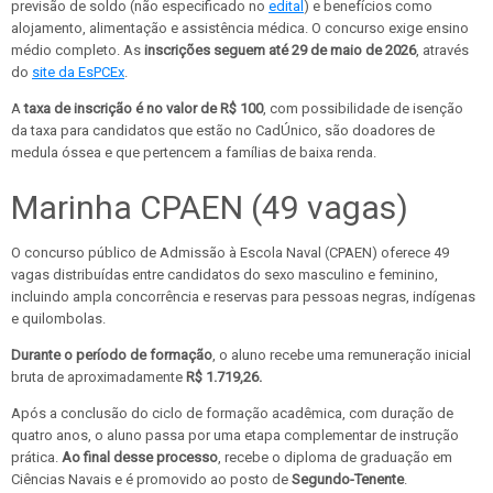
previsão de soldo (não especificado no
edital
) e benefícios como
alojamento, alimentação e assistência médica. O concurso exige ensino
médio completo. As
inscrições seguem até 29 de maio de 2026
, através
do
site da EsPCEx
.
A
taxa de inscrição é no valor de R$ 100
, com possibilidade de isenção
da taxa para candidatos que estão no CadÚnico, são doadores de
medula óssea e que pertencem a famílias de baixa renda.
Marinha CPAEN (49 vagas)
O concurso público de Admissão à Escola Naval (CPAEN) oferece 49
vagas distribuídas entre candidatos do sexo masculino e feminino,
incluindo ampla concorrência e reservas para pessoas negras, indígenas
e quilombolas.
Durante o período de formação
, o aluno recebe uma remuneração inicial
bruta de aproximadamente
R$ 1.719,26.
Após a conclusão do ciclo de formação acadêmica, com duração de
quatro anos, o aluno passa por uma etapa complementar de instrução
prática.
Ao final desse processo
, recebe o diploma de graduação em
Ciências Navais e é promovido ao posto de
Segundo-Tenente
.