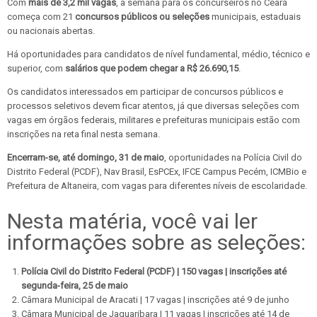
Com
mais de 3,2 mil vagas
, a semana para os concurseiros no Ceará
começa com 21
concursos públicos ou seleções
municipais, estaduais
ou nacionais abertas.
Há oportunidades para candidatos de nível fundamental, médio, técnico e
superior, com
salários que podem chegar a R$ 26.690,15
.
Os candidatos interessados em participar de concursos públicos e
processos seletivos devem ficar atentos, já que diversas seleções com
vagas em órgãos federais, militares e prefeituras municipais estão com
inscrições na reta final nesta semana.
Encerram-se, até domingo, 31 de maio
, oportunidades na Polícia Civil do
Distrito Federal (PCDF), Nav Brasil, EsPCEx, IFCE Campus Pecém, ICMBio e
Prefeitura de Altaneira, com vagas para diferentes níveis de escolaridade.
Nesta matéria, você vai ler
informações sobre as seleções:
Polícia Civil do Distrito Federal (PCDF) | 150 vagas | inscrições até
segunda-feira, 25 de maio
Câmara Municipal de Aracati | 17 vagas | inscrições até 9 de junho
Câmara Municipal de Jaguaribara | 11 vagas | inscrições até 14 de