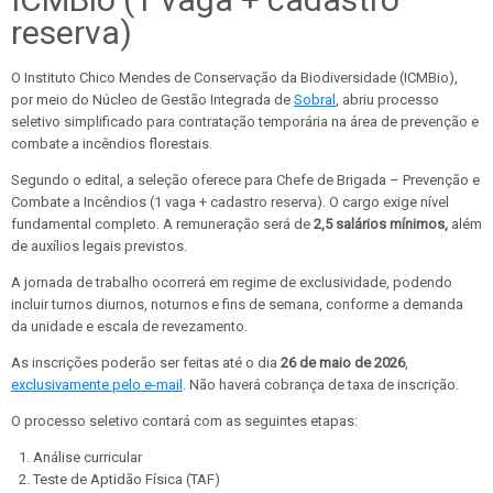
reserva)
O Instituto Chico Mendes de Conservação da Biodiversidade (ICMBio),
por meio do Núcleo de Gestão Integrada de
Sobral
, abriu processo
seletivo simplificado para contratação temporária na área de prevenção e
combate a incêndios florestais.
Segundo o edital, a seleção oferece para Chefe de Brigada – Prevenção e
Combate a Incêndios (1 vaga + cadastro reserva). O cargo exige nível
fundamental completo. A remuneração será de
2,5 salários mínimos,
além
de auxílios legais previstos.
A jornada de trabalho ocorrerá em regime de exclusividade, podendo
incluir turnos diurnos, noturnos e fins de semana, conforme a demanda
da unidade e escala de revezamento.
As inscrições poderão ser feitas até o dia
26 de maio de 2026
,
exclusivamente pelo e-mail
. Não haverá cobrança de taxa de inscrição.
O processo seletivo contará com as seguintes etapas:
Análise curricular
Teste de Aptidão Física (TAF)