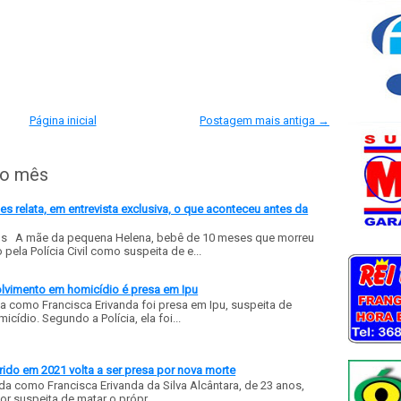
Página inicial
Postagem mais antiga →
do mês
 relata, em entrevista exclusiva, o que aconteceu antes da
ls A mãe da pequena Helena, bebê de 10 meses que morreu
ela Polícia Civil como suspeita de e...
olvimento em homicídio é presa em Ipu
a como Francisca Erivanda foi presa em Ipu, suspeita de
ídio. Segundo a Polícia, ela foi...
ido em 2021 volta a ser presa por nova morte
a como Francisca Erivanda da Silva Alcântara, de 23 anos,
or suspeita de matar o própr...