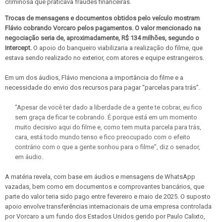
criminosa que praticava fraudes financeiras.
Trocas de mensagens e documentos obtidos pelo veículo mostram
Flávio cobrando Vorcaro pelos pagamentos. O valor mencionado na
negociação seria de, aproximadamente, R$ 134 milhões, segundo o
Intercept.
O apoio do banqueiro viabilizaria a realização do filme, que
estava sendo realizado no exterior, com atores e equipe estrangeiros.
Em um dos áudios, Flávio menciona a importância do filme e a
necessidade do envio dos recursos para pagar “parcelas para trás”.
“Apesar de você ter dado a liberdade de a gente te cobrar, eu fico
sem graça de ficar te cobrando. É porque está em um momento
muito decisivo aqui do filme e, como tem muita parcela para trás,
cara, está todo mundo tenso e fico preocupado com o efeito
contrário com o que a gente sonhou para o filme”, diz o senador,
em áudio.
A matéria revela, com base em áudios e mensagens de WhatsApp
vazadas, bem como em documentos e comprovantes bancários, que
parte do valor teria sido pago entre fevereiro e maio de 2025. O suposto
apoio envolve transferências internacionais de uma empresa controlada
por Vorcaro a um fundo dos Estados Unidos gerido por Paulo Calixto,