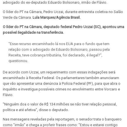
advogado do ex-deputado Eduardo Bolsonaro, irmão de Flávio.
O líder do PT na Câmara, Pedro Uczai, durante entrevista coletiva no Salão
Verde da Câmara.
Lula Marques/Agência Brasil.
O líder do PT na Câmara, deputado federal Pedro Uczai (SC), apontou uma
possível ilegalidade na transferência.
"Esse recurso encaminhado lá nos EUA para o fundo que tem
relação com o advogado de Eduardo Bolsonaro, passou pela
Receita, teve cobrança tributária, foi declarado, é ilegal?",
questionou.
De acordo com Uczai, um requerimento com essas indagações será
encaminhado à Receita Federal. Os parlamentares também anunciaram
que vão apresentar uma denúncia à Polícia Federal (PF), para que abra o
inquérito e investigue possíveis crimes no envolvimento entre Vorcaro e
Flávio.
"Ninguém doa o valor de R$ 134 milhões se não tiver relação pessoal,
política e até afetiva", disse o deputado.
Nas mensagens reveladas pela reportagem, o senador trata o banqueiro
como "irmão" e chega a proferir frases como: "Estou e estarei contigo