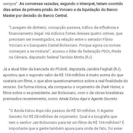
sempre".
As conversas vazadas, segundo o Intercpet, teriam ocorrido
dias antes da primeira prisão de Vorcaro e da liquidação do Banco
Master por decisão do Banco Central.
"Lavagem de dinheiro, corrupção passiva, tráfico de influência e
financiamento ilegal. Há indícios fortes desses quatro crimes, que
precisam ser investigados, na relação entre o senador Flávio
Vorcaro e o banqueiro Daniel Bolsonaro. Porque agora os nomes
começam a se misturar", acusou o líder da federação PSOL/Rede
na Câmara, deputado federal Tarcísio Motta (RJ).
Já a atual líder da bancada do PCdoB, deputada Jandira Feghali (RJ),
apontou que o suposto valor de R$ 134 milhões é muito acima do que
custaria um filme, o que abre questionamentos sobre a real finalidade do
recurso. De forma irônica, ela comparou o orçamento de
Dark Horse
, o
filme sobre o ex-presidente Jair Bolsonaro, com o de obras brasileiras
premiados recentemente, como
Ainda Estou Aqui
e
Agente Secreto
.
"O Ainda Estou Aqui não passou de R$ 50 milhões. O Agente
Secreto foi R$ 28 milhões de orçamento. Qual é a biografia que
tem o senhor Jair Bolsonaro para ter um filme de R$ 134 milhões? É
importante que a gente também apure para onde de fato, foi esse