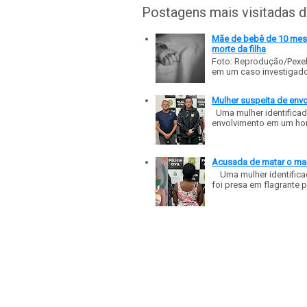
Postagens mais visitadas 
Mãe de bebê de 10 meses
morte da filha
Foto: Reprodução/Pexe
em um caso investigado p
Mulher suspeita de env
Uma mulher identificad
envolvimento em um homic
Acusada de matar o mar
Uma mulher identificad
foi presa em flagrante p