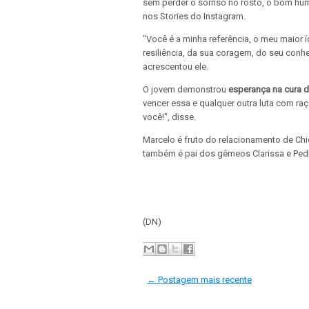
sem perder o sorriso no rosto, o bom hum
nos Stories do Instagram.
"Você é a minha referência, o meu maior í
resiliência, da sua coragem, do seu conh
acrescentou ele.
O jovem demonstrou
esperança na cura d
vencer essa e qualquer outra luta com r
você!", disse.
Marcelo é fruto do relacionamento de Chic
também é pai dos gêmeos Clarissa e Ped
(DN)
← Postagem mais recente