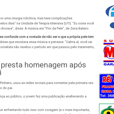
por uma cirurgia robótica, mas teve complicações
"belos dias" na Unidade de Terapia Intensiva (UTI). "Eu ouvia você
horava", disse. A música era "Flor da Pele", de Zeca Baleiro.
se confunde com a vontade de não ser e que a própria pele tem
 disse que escutava essa música e pensava: "Calma aí, você vai
 jornalista não revelou o período em que passou pelo tratamento,
ta presta homenagem após
i
o Pinheiro, usou as redes sociais para comentar pela primeira vez
o do pai.
ença ao público, o jovem fez uma publicação enaltecendo a
guir enfrentando tudo isso com coragem (e o mais importante,