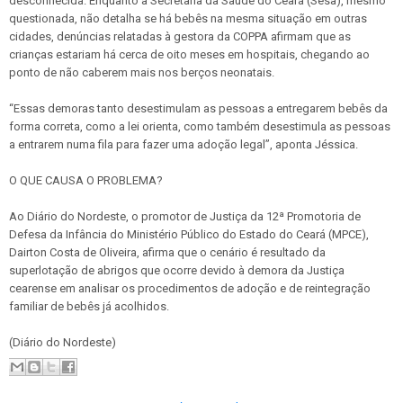
desconhecida. Enquanto a Secretaria da Saúde do Ceará (Sesa), mesmo
questionada, não detalha se há bebês na mesma situação em outras
cidades, denúncias relatadas à gestora da COPPA afirmam que as
crianças estariam há cerca de oito meses em hospitais, chegando ao
ponto de não caberem mais nos berços neonatais.
“Essas demoras tanto desestimulam as pessoas a entregarem bebês da
forma correta, como a lei orienta, como também desestimula as pessoas
a entrarem numa fila para fazer uma adoção legal”, aponta Jéssica.
O QUE CAUSA O PROBLEMA?
Ao Diário do Nordeste, o promotor de Justiça da 12ª Promotoria de
Defesa da Infância do Ministério Público do Estado do Ceará (MPCE),
Dairton Costa de Oliveira, afirma que o cenário é resultado da
superlotação de abrigos que ocorre devido à demora da Justiça
cearense em analisar os procedimentos de adoção e de reintegração
familiar de bebês já acolhidos.
(Diário do Nordeste)