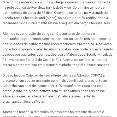
O tempo de espera para alguns já chega a quase dois meses. Somente
na rede pública de Fortaleza há 4 bebês — sendo o maior tempo de
permanência de cerca de 55 dias. O cenário se repete na Maternidade-
Escola Assis Chateaubriand (Meac), no bairro Rodolfo Teófilo, onde 4
recém-nascidos clinicamente estáveis seguem em berços hospitalares.
Além da superlotação de abrigos, há denúncias de demora em
tramitação de processos judiciais, por isso os bebês têm permanecido
nas unidades de saúde mesmo após receberem alta médica. A situação
impacta a disponibilidade de leitos neonatais, que poderiam estar sendo
usados por pacientes doentes, destaca a Maternidade-Escola, vinculada
à Universidade Federal do Ceará (UFC). Apesar do cenário, o hospital
reitera o compromisso em garantir o cuidado integral a essas crianças.
O caso levou o Coletivo de Pais e Pretendentes à Adoção (COPPA) a
protocolar um abaixo-assinado com mais de mil assinaturas junto ao
Conselho Nacional de Justiça (CNJ). “A situação em Fortaleza está
preocupante, pois, com certeza, tem muitos outros hospitais nessa
situação e que não chegaram até nós”, alerta a presidente da
organização, Jéssica Maia.
Apesar da reação, a dimensão do problema no restante do Ceará é