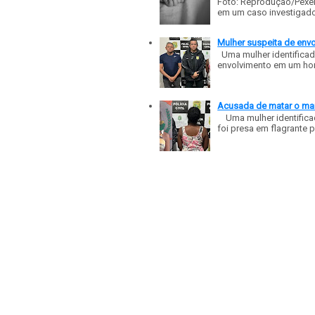
Foto: Reprodução/Pexe
em um caso investigado p
Mulher suspeita de env
Uma mulher identificad
envolvimento em um homic
Acusada de matar o mar
Uma mulher identificad
foi presa em flagrante p