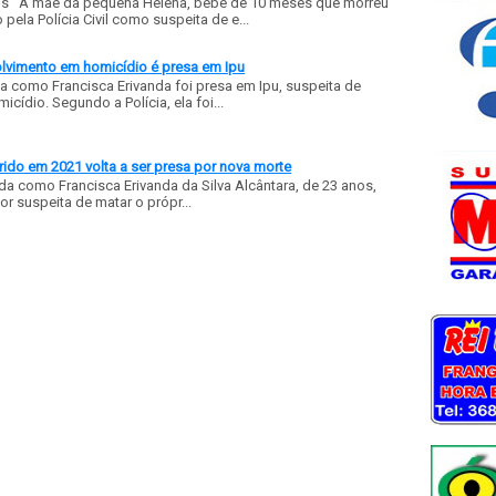
ls A mãe da pequena Helena, bebê de 10 meses que morreu
ela Polícia Civil como suspeita de e...
olvimento em homicídio é presa em Ipu
a como Francisca Erivanda foi presa em Ipu, suspeita de
ídio. Segundo a Polícia, ela foi...
ido em 2021 volta a ser presa por nova morte
a como Francisca Erivanda da Silva Alcântara, de 23 anos,
or suspeita de matar o própr...