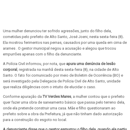
Uma mulher denunciou ter sofrido agressões, junto do filho dela,
cometidas pelo prefeito de Alto Santo, José Joeni, nesta sexta-feira (8)
.
Ela mostrou ferimentos nas pernas, causados por uma queda em cima de
arames .
O gestor municipal negou a acusação e alegou que trocou
empurrões apenas com o filho da denunciante.
A Polícia Civil informou, por nota, que
apura uma denúncia de lesão
corporal
, registrada na manhã desta sexta-feira (8), na cidade de Alto
Santo. O fato foi comunicado por meio de Boletim de Ocorrência (BO) e
será investigado pela Delegacia de Polícia Civil de Alto Santo, unidade
que realiza diligências com o intuito de elucidar o caso.
Conforme apuração da
TV Verdes Mares
, a mulher contou que o prefeito
quer fazer uma obra de saneamento básico que passa pelo terreno dela,
onde ela pretende construir uma casa. Mãe e filho questionaram ao
prefeito sobre a obra da Prefeitura, já que não tinham dado autorização
para a construção do esgoto no local.
A denunciante disse que o gestor esmurrou o filho dela, quando ela partiu