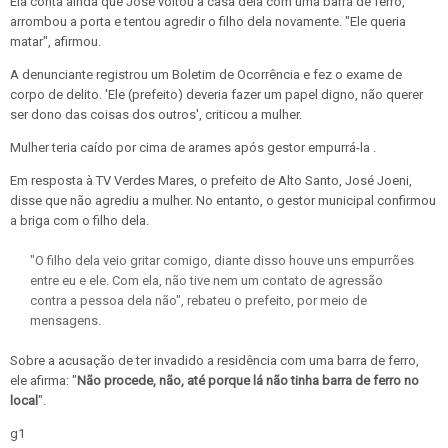
Ela conta ainda que José voltou à casa dela com uma barra de ferro,
arrombou a porta e tentou agredir o filho dela novamente. "Ele queria
matar", afirmou.
A denunciante registrou um Boletim de Ocorrência e fez o exame de
corpo de delito. 'Ele (prefeito) deveria fazer um papel digno, não querer
ser dono das coisas dos outros', criticou a mulher.
Mulher teria caído por cima de arames após gestor empurrá-la .
Em resposta à TV Verdes Mares, o prefeito de Alto Santo, José Joeni,
disse que não agrediu a mulher. No entanto, o gestor municipal confirmou
a briga com o filho dela.
"O filho dela veio gritar comigo, diante disso houve uns empurrões
entre eu e ele. Com ela, não tive nem um contato de agressão
contra a pessoa dela não", rebateu o prefeito, por meio de
mensagens.
Sobre a acusação de ter invadido a residência com uma barra de ferro,
ele afirma: "
Não procede, não, até porque lá não tinha barra de ferro no
local
".
g1