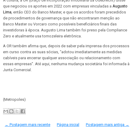
À coluna, a OR (braço de incorporação imobiliária da Odebrecht) disse
que negociou os aportes em 2022 com empresas vinculadas a
Augusto
Lima
, então CEO do Banco Master, e que os acordos foram precedidos
de procedimentos de governança que não encontraram menção ao
Banco Master ou Vorcaro como possíveis beneficiários finais das
investidoras à época. Augusto Lima também foi preso pela Compliance
Zero e atualmente usa tornozeleira eletrônica.
A OR também afirma que, depois de saber pela imprensa dos processos
em curso contra as suas sócias, “adotou imediatamente as medidas
cabíveis para encerrar qualquer associação ou relacionamento com
essas empresas”. Até aqui, nenhuma mudança societária foi informada à
Junta Comercial.
(Metropoles)
← Postagem mais recente
Página inicial
Postagem mais antiga →