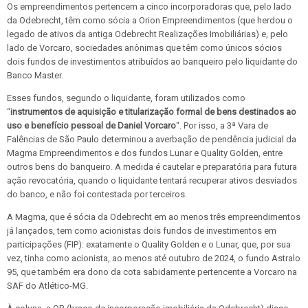
Os empreendimentos pertencem a cinco incorporadoras que, pelo lado
da Odebrecht, têm como sócia a Orion Empreendimentos (que herdou o
legado de ativos da antiga Odebrecht Realizações Imobiliárias) e, pelo
lado de Vorcaro, sociedades anônimas que têm como únicos sócios
dois fundos de investimentos atribuídos ao banqueiro pelo liquidante do
Banco Master.
Esses fundos, segundo o liquidante, foram utilizados como
“
instrumentos de aquisição e titularização formal de bens destinados ao
uso e benefício pessoal de Daniel Vorcaro
“. Por isso, a 3ª Vara de
Falências de São Paulo determinou a averbação de pendência judicial da
Magma Empreendimentos e dos fundos Lunar e Quality Golden, entre
outros bens do banqueiro. A medida é cautelar e preparatória para futura
ação revocatória, quando o liquidante tentará recuperar ativos desviados
do banco, e não foi contestada por terceiros.
A Magma, que é sócia da Odebrecht em ao menos três empreendimentos
já lançados, tem como acionistas dois fundos de investimentos em
participações (FIP): exatamente o Quality Golden e o Lunar, que, por sua
vez, tinha como acionista, ao menos até outubro de 2024, o fundo Astralo
95, que também era dono da cota sabidamente pertencente a Vorcaro na
SAF do Atlético-MG.