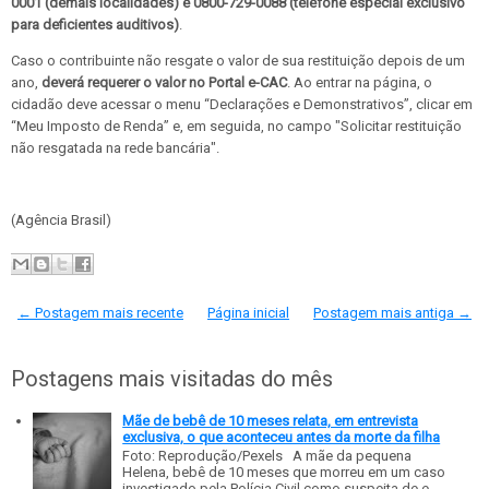
0001 (demais localidades) e 0800-729-0088 (telefone especial exclusivo
para deficientes auditivos)
.
Caso o contribuinte não resgate o valor de sua restituição depois de um
ano,
deverá requerer o valor no Portal e-CAC
. Ao entrar na página, o
cidadão deve acessar o menu “Declarações e Demonstrativos”, clicar em
“Meu Imposto de Renda” e, em seguida, no campo "Solicitar restituição
não resgatada na rede bancária".
(Agência Brasil)
← Postagem mais recente
Página inicial
Postagem mais antiga →
Postagens mais visitadas do mês
Mãe de bebê de 10 meses relata, em entrevista
exclusiva, o que aconteceu antes da morte da filha
Foto: Reprodução/Pexels A mãe da pequena
Helena, bebê de 10 meses que morreu em um caso
investigado pela Polícia Civil como suspeita de e...