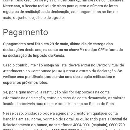
contemplou créditos de R$ 11 bilhões para 6,2 milhões de contribuintes.
Neste ano, a Receita reduziu de cinco para quatro o número de lotes
regulares de restituições da declaração
, com pagamentos no fim de
maio, de junho, de julho e de agosto.
Pagamento
O pagamento será feito em 29 de maio, último dia de entrega das
declarações deste ano, na conta ou na chave Pix do tipo CPF informada
na declaração do Imposto de Renda.
Caso o contribuinte não esteja na lista, deverá entrar no Centro Virtual de
Atendimento ao Contribuinte (e-CAC) e tirar o extrato da declaração.
Se
verificar uma pendência, pode enviar uma declaração retificadora e
esperar os próximos lotes.
Se, por algum motivo, a restituição não for depositada na conta
informada na declaração, como no caso de conta desativada, os valores
ficarão disponíveis para resgate por até um ano no Banco do Brasil.
Nesse caso, o cidadão poderá agendar o crédito em qualquer conta
bancária em seu nome, por meio do Portal BB ou ligando para a
Central de
Relacionamento do banco, nos telefones 4004-0001 (capitais), 0800-729-