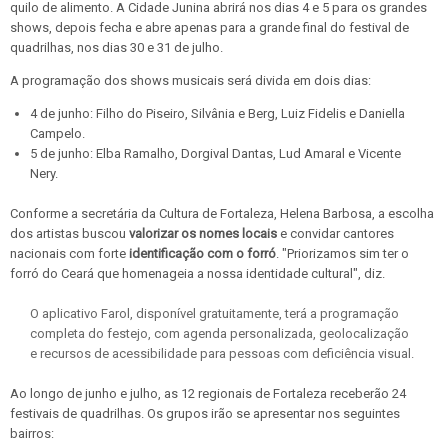
quilo de alimento. A Cidade Junina abrirá nos dias 4 e 5 para os grandes
shows, depois fecha e abre apenas para a grande final do festival de
quadrilhas, nos dias 30 e 31 de julho.
A programação dos shows musicais será divida em dois dias:
4 de junho: Filho do Piseiro, Silvânia e Berg, Luiz Fidelis e Daniella
Campelo.
5 de junho: Elba Ramalho, Dorgival Dantas, Lud Amaral e Vicente
Nery.
Conforme a secretária da Cultura de Fortaleza, Helena Barbosa, a escolha
dos artistas buscou
valorizar os nomes locais
e convidar cantores
nacionais com forte
identificação com o forró
. "Priorizamos sim ter o
forró do Ceará que homenageia a nossa identidade cultural", diz.
O aplicativo Farol, disponível gratuitamente, terá a programação
completa do festejo, com agenda personalizada, geolocalização
e recursos de acessibilidade para pessoas com deficiência visual.
Ao longo de junho e julho, as 12 regionais de Fortaleza receberão 24
festivais de quadrilhas. Os grupos irão se apresentar nos seguintes
bairros: