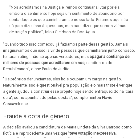
"Nós acreditamos na Justiça e iremos continuar a lutar por ela,
embora o sentimento hoje seja um sentimento de abandono por
conta daqueles que caminharam ao nosso lado. Estamos aqui não
só para dizer isso às pessoas, mas para dizer que somos vítimas
de traição política", falou Gleidson da Boa Água.
"Quando tudo isso começou, já fazíamos parte dessa gestão. Jamais
imaginávamos que isso ia vir de pessoas que caminharam junto conosco,
tentaram atingir não só apenas vereadores, mas
apagar a confiança de
milhares de pessoas que acreditaram em nós
, candidatos do
Republicanos", disse Paulo da Judite.
"Os próprios denunciantes, eles hoje ocupam um cargo na gestão.
Naturalmente isso é questionável pra população e o mais triste é ver que
a gente ajudou a construir esse projeto hoje sendo enfraquecido na 'cara
dura', como apunhalado pelas costas", complementou Flávio
Cascavelense.
Fraude à cota de gênero
A decisão avaliou a candidatura de Maria Lindete da Silva Barroso como
fictícia e improcedente uma vez que "
teve votação inexpressiva,