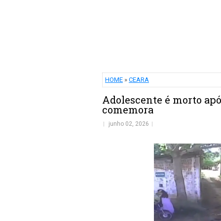
HOME
»
CEARA
Adolescente é morto após
comemora
junho 02, 2026