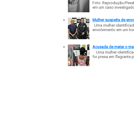
Foto: Reprodução/Pexe
em um caso investigado p
Mulher suspeita de env
Uma mulher identificad
envolvimento em um homic
Acusada de matar o mar
Uma mulher identificad
foi presa em flagrante p