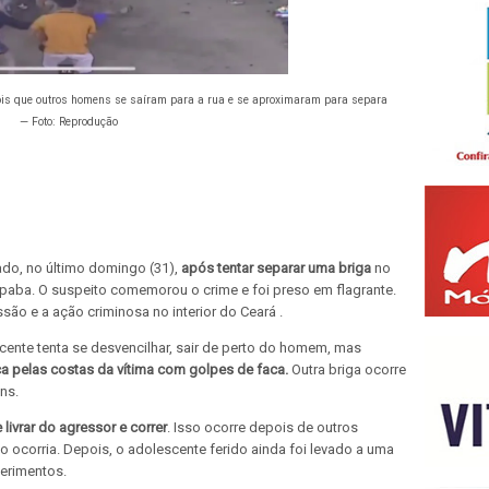
pois que outros homens se saíram para a rua e se aproximaram para separa
— Foto: Reprodução
do, no último domingo (31),
após tentar separar uma briga
no
iapaba. O suspeito comemorou o crime e foi preso em flagrante.
ão e a ação criminosa no interior do Ceará .
cente tenta se desvencilhar, sair de perto do homem, mas
ca pelas costas da vítima com golpes de faca.
Outra briga ocorre
ns.
ivrar do agressor e correr
. Isso ocorre depois de outros
o ocorria. Depois, o adolescente ferido ainda foi levado a uma
ferimentos.