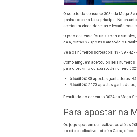
O sorteio do concurso 3024 da Mega-Sena
ganhadores na faixa principal. No entant
acertaram cinco dezenas e levarão para 
O jogo cearense foi uma
aposta simples,
dela, outras 37 apostas em todo o Brasil
Veja os números sorteados:
13 - 39 - 42 - 
Como ninguém acertou os seis números, 
para o próximo concurso, de número 302
5 acertos:
38 apostas ganhadoras, R$
4 acertos:
2.123 apostas ganhadoras,
Resultado do concurso 3024 da Mega-Se
Para apostar na 
Os jogos podem ser realizados até as 20h 
do site e aplicativo Loterias Caixa, dis