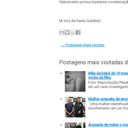
falecimento provou bastante consternaçã
(A Voz de Santa Quitéria)
← Postagem mais recente
Postagens mais visitadas 
Mãe de bebê de 10 meses
morte da filha
Foto: Reprodução/Pexe
em um caso investigado p
Mulher suspeita de env
Uma mulher identificad
envolvimento em um homic
Acusada de matar o mar