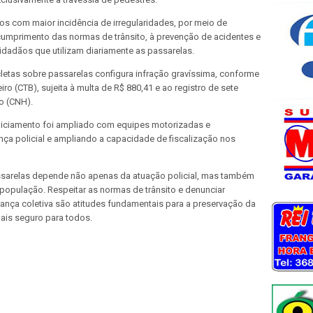
s com maior incidência de irregularidades, por meio de
cumprimento das normas de trânsito, à prevenção de acidentes e
cidadãos que utilizam diariamente as passarelas.
letas sobre passarelas configura infração gravíssima, conforme
iro (CTB), sujeita à multa de R$ 880,41 e ao registro de sete
o (CNH).
iciamento foi ampliado com equipes motorizadas e
nça policial e ampliando a capacidade de fiscalização nos
ssarelas depende não apenas da atuação policial, mas também
população. Respeitar as normas de trânsito e denunciar
nça coletiva são atitudes fundamentais para a preservação da
mais seguro para todos.