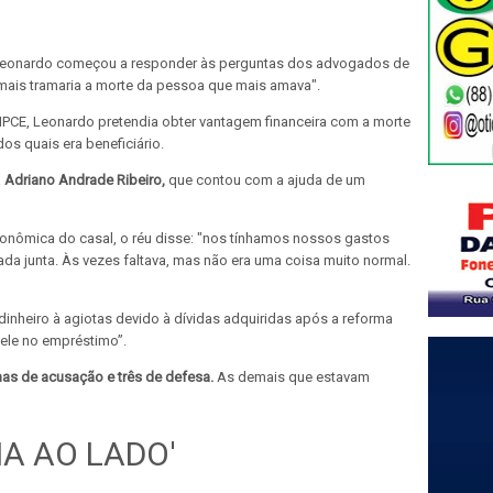
2) Leonardo começou a responder às perguntas dos advogados de
amais tramaria a morte da pessoa que mais amava".
PCE, Leonardo pretendia obter vantagem financeira com a morte
os quais era beneficiário.
a
Adriano Andrade Ribeiro,
que contou com a ajuda de um
onômica do casal, o réu disse: "nos tínhamos nossos gastos
a junta. Às vezes faltava, mas não era uma coisa muito normal.
inheiro à agiotas devido à dívidas adquiridas após a reforma
dele no empréstimo”.
has de acusação e três de defesa.
As demais que estavam
IA AO LADO'