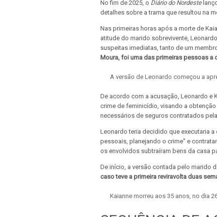
No fim de 2025, o
Diário do Nordeste
lanço
detalhes sobre a trama que resultou na m
Nas primeiras horas após a morte de Kaian
atitude do marido sobrevivente, Leonard
suspeitas imediatas, tanto de um membro d
Moura, foi uma das primeiras pessoas a c
A versão de Leonardo começou a apre
De acordo com a acusação, Leonardo e Ka
crime de feminicídio, visando a obtenção
necessários de seguros contratados pela 
Leonardo teria decidido que executaria a
pessoais, planejando o crime" e contrata
os envolvidos subtraíram bens da casa par
De início, a versão contada pelo marido da
caso teve a primeira reviravolta duas se
Kaianne morreu aos 35 anos, no dia 2