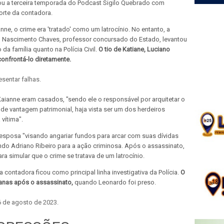
u a terceira temporada do Podcast Sigilo Quebrado com
orte da contadora.
ne, o crime era 'tratado' como um latrocínio. No entanto, a
o Nascimento Chaves, professor concursado do Estado, levantou
a família quanto na Polícia Civil.
O tio de Katiane, Luciano
onfrontá-lo diretamente.
sentar falhas.
ianne eram casados, "sendo ele o responsável por arquitetar o
 de vantagem patrimonial, haja vista ser um dos herdeiros
vítima".
 esposa "visando angariar fundos para arcar com suas dívidas
ndo Adriano Ribeiro para a ação criminosa. Após o assassinato,
a simular que o crime se tratava de um latrocínio.
 contadora ficou como principal linha investigativa da Polícia.
O
manas após o assassinato,
quando Leonardo foi preso.
6 de agosto de 2023.