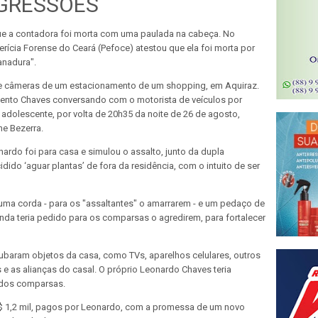
AGRESSÕES
ue a contadora foi morta com uma paulada na cabeça. No
Perícia Forense do Ceará (Pefoce) atestou que ela foi morta por
anadura".
 de câmeras de um estacionamento de um shopping, em Aquiraz.
nto Chaves conversando com o motorista de veículos por
 adolescente, por volta de 20h35 da noite de 26 de agosto,
e Bezerra.
ardo foi para casa e simulou o assalto, junto da dupla
dido ‘aguar plantas’ de fora da residência, com o intuito de ser
uma corda - para os "assaltantes" o amarrarem - e um pedaço de
inda teria pedido para os comparsas o agredirem, para fortalecer
baram objetos da casa, como TVs, aparelhos celulares, outros
 e as alianças do casal. O próprio Leonardo Chaves teria
 dos comparsas.
R$ 1,2 mil, pagos por Leonardo, com a promessa de um novo