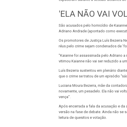
'ELA NÃO VAI VOL
São acusados pelo homicídio de Kaianne 
Adriano Andrade (apontado como execut
Os promotores de Justiça Luís Bezerra N
réus pelo crime sejam condenados de 'for
"Kaianne foi assassinada pelo Adriano a 
vitimou Kaianne não vai ser reduzido a uma
Luís Bezerra sustentou em plenário diant
que o crime se tratou de um episódio "sá
Luciana Moura Bezerra, mãe da contadora
novamente, um pesadelo. Ela não vai voltar
vença".
Após encerrada a fala da acusação e da a
versão na fase de debate. Ainda não se s
leitura de quesitos e votação.