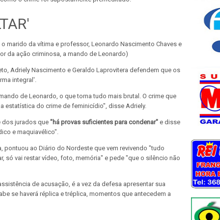
TAR'
o marido da vítima e professor, Leonardo Nascimento Chaves e
or da ação criminosa, a mando de Leonardo)
eto, Adriely Nascimento e Geraldo Laprovitera defendem que os
ma integral'.
mando de Leonardo, o que torna tudo mais brutal. O crime que
 estatística do crime de feminicídio", disse Adriely.
e dos jurados que
"há provas suficientes para condenar"
e disse
dico e maquiavélico".
, pontuou ao Diário do Nordeste que vem revivendo "tudo
, só vai restar vídeo, foto, memória" e pede "que o silêncio não
ssistência de acusação, é a vez da defesa apresentar sua
abe se haverá réplica e tréplica, momentos que antecedem a