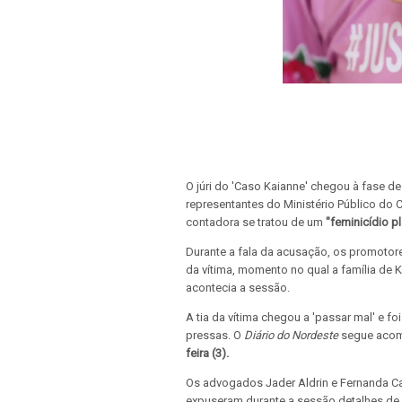
O júri do 'Caso Kaianne' chegou à fase de
representantes do Ministério Público do 
contadora se tratou de um
"feminicídio p
Durante a fala da acusação, os promotor
da vítima, momento no qual a família de 
acontecia a sessão.
A tia da vítima chegou a 'passar mal' e 
pressas. O
Diário do Nordeste
segue aco
feira (3).
Os advogados Jader Aldrin e Fernanda Ca
expuseram durante a sessão detalhes de