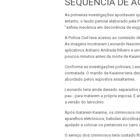
SEQUÊNCIA DE 
As primeiras investigações apontavam q
entanto, o laudo pericial elaborado pela 
"asfixia mecânica em decorrência de esg
A Polícia Civil teve acesso ao conteúdo
As imagens mostraram Leonardo Nascime
aplicativos Adriano Andrade Ribeiro e um
poucos minutos antes da morte de Kaiann
Conforme as investigações policiais, Leon
contratada. O marido de Kaianne teria deci
abordado pelos supostos assaltantes.
Leonardo teria ainda deixado separados 
pau - para matarem a própria esposa. E a
a versão do latrocínio.
Após matarem Kaianne, os criminosos rou
aparelhos eletrônicos, bebidas alcoólicas
ajudado a colocar os pertences no carro
O serviço dos criminosos teria custado 