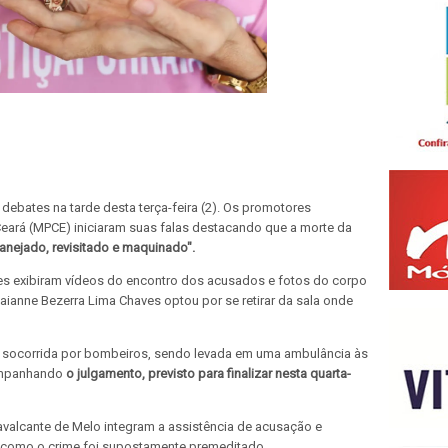
 debates na tarde desta terça-feira (2). Os promotores
Ceará (MPCE) iniciaram suas falas destacando que a morte da
lanejado, revisitado e maquinado".
es exibiram vídeos do encontro dos acusados e fotos do corpo
Kaianne Bezerra Lima Chaves optou por se retirar da sala onde
foi socorrida por bombeiros, sendo levada em uma ambulância às
mpanhando
o julgamento, previsto para finalizar nesta quarta-
valcante de Melo integram a assistência de acusação e
 como o crime foi supostamente premeditado.