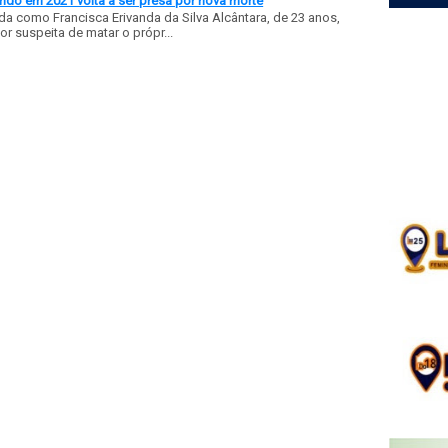
ido em 2021 volta a ser presa por nova morte
a como Francisca Erivanda da Silva Alcântara, de 23 anos,
or suspeita de matar o própr...