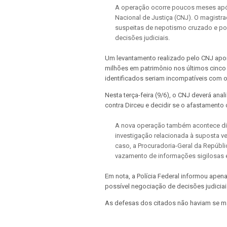
A operação ocorre poucos meses apó
Nacional de Justiça (CNJ). O magistr
suspeitas de nepotismo cruzado e po
decisões judiciais.
Um levantamento realizado pelo CNJ ap
milhões em patrimônio nos últimos cinco
identificados seriam incompatíveis com 
Nesta terça-feira (9/6), o CNJ deverá anal
contra Dirceu e decidir se o afastamento 
A nova operação também acontece dia
investigação relacionada à suposta ve
caso, a Procuradoria-Geral da Repúbl
vazamento de informações sigilosas 
Em nota, a Polícia Federal informou ape
possível negociação de decisões judiciai
As defesas dos citados não haviam se ma