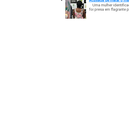
Acusada de matar o mar
Uma mulher identificad
foi presa em flagrante p