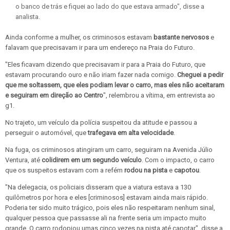
o banco de trás e fiquei ao lado do que estava armado", disse a
analista.
Ainda conforme a mulher, os criminosos estavam
bastante nervosos
e
falavam que precisavam ir para um endereço na Praia do Futuro.
"Eles ficavam dizendo que precisavam ir para a Praia do Futuro, que
estavam procurando ouro e não iriam fazer nada comigo.
Cheguei a pedir
que me soltassem, que eles podiam levar o carro, mas eles não aceitaram
e seguiram em direção ao Centro
", relembrou a vítima, em entrevista ao
g1.
No trajeto, um veículo da polícia suspeitou da atitude e passou a
perseguir o automóvel, que
trafegava em alta velocidade
.
Na fuga, os criminosos atingiram um carro, seguiram na Avenida Júlio
Ventura, até
colidirem em um segundo veículo
. Com o impacto, o carro
que os suspeitos estavam com a refém
rodou na pista
e
capotou
.
"Na delegacia, os policiais disseram que a viatura estava a 130
quilômetros por hora e eles [criminosos] estavam ainda mais rápido.
Poderia ter sido muito trágico, pois eles não respeitaram nenhum sinal,
qualquer pessoa que passasse ali na frente seria um impacto muito
grande. O carro rodopiou umas cinco vezes na pista até capotar", disse a