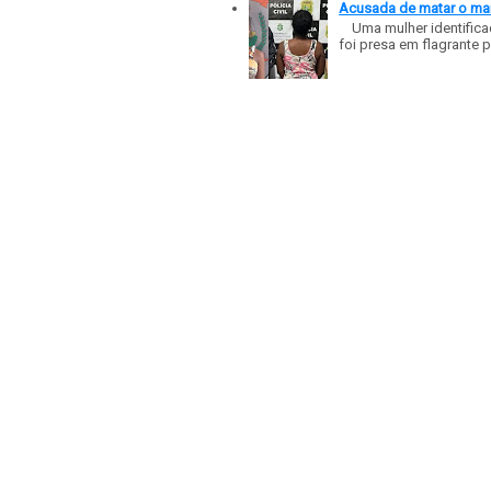
Acusada de matar o mar
Uma mulher identificad
foi presa em flagrante p