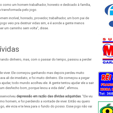
ido como um homem trabalhador, honesto e dedicado à família,
 transformada pelo jogo.
mem incrível, honrado, provedor, trabalhador, um bom pai de
jogo veio pra destruir vidas sim, e é aonde a gente menos
er um caminho sem volta", disse.
ívidas
ando dinheiro, mas, com o passar do tempo, passou a perder
 de viver. Ele começou ganhando mas depois perdeu muito
gava ali de imediato, e foi muito dinheiro. Ele começou a pegar
ajudar, todo mundo acolheu ele. A gente tentou ajudar ele a sair
e um desfecho bom, porque levou a vida dele", afirmou.
desenvolveu
depressão em razão das dívidas adquiridas
. "Ele viu
mo homem, e foi perdendo a vontade de viver. Então eu quero
, ele vicia e te leva para o fundo do posso. Esse jogo não vai