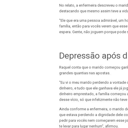
No relato, a enfermeira descreveu o mar
destacando que mesmo assim teve a vida
"Ele que era uma pessoa admirável, um ho
família, então para vocês verem que esse 
espera. Gente, não joguem porque pode s
Depressão após d
Raquel conta que o marido começou ganh
grandes quantias nas apostas.
"Eu vi o meu marido perdendo a vontade
dinheiro, e tudo que ele ganhava ele já jo
dinheiro emprestado, a família começou a 
desse vício, só que infelizmente não tev
Ainda conforme a enfermeira, o marido 
que estava perdendo a dignidade dele co
pedir para vocês nem começarem esse jogo
te levar para lugar nenhum", afirmou.