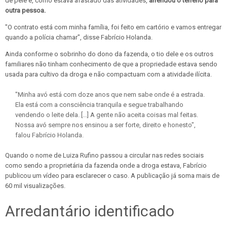
de pele e, como estava afastado das atividades,
arrendou o terreno para
outra pessoa.
"O contrato está com minha família, foi feito em cartório e vamos entregar
quando a polícia chamar", disse Fabrício Holanda.
Ainda conforme o sobrinho do dono da fazenda, o tio dele e os outros
familiares não tinham conhecimento de que a propriedade estava sendo
usada para cultivo da droga e não compactuam com a atividade ilícita.
"Minha avó está com doze anos que nem sabe onde é a estrada.
Ela está com a consciência tranquila e segue trabalhando
vendendo o leite dela. [...] A gente não aceita coisas mal feitas.
Nossa avó sempre nos ensinou a ser forte, direito e honesto",
falou Fabrício Holanda.
Quando o nome de Luiza Rufino passou a circular nas redes sociais
como sendo a proprietária da fazenda onde a droga estava, Fabrício
publicou um vídeo para esclarecer o caso. A publicação já soma mais de
60 mil visualizações.
Arredantário identificado