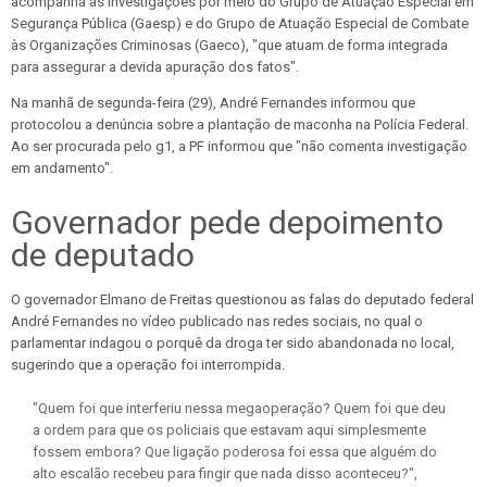
acompanha as investigações por meio do Grupo de Atuação Especial em
Segurança Pública (Gaesp) e do Grupo de Atuação Especial de Combate
às Organizações Criminosas (Gaeco), "que atuam de forma integrada
para assegurar a devida apuração dos fatos".
Na manhã de segunda-feira (29), André Fernandes informou que
protocolou a denúncia sobre a plantação de maconha na Polícia Federal.
Ao ser procurada pelo g1, a PF informou que "não comenta investigação
em andamento".
Governador pede depoimento
de deputado
O governador Elmano de Freitas questionou as falas do deputado federal
André Fernandes no vídeo publicado nas redes sociais, no qual o
parlamentar indagou o porquê da droga ter sido abandonada no local,
sugerindo que a operação foi interrompida.
"Quem foi que interferiu nessa megaoperação? Quem foi que deu
a ordem para que os policiais que estavam aqui simplesmente
fossem embora? Que ligação poderosa foi essa que alguém do
alto escalão recebeu para fingir que nada disso aconteceu?",