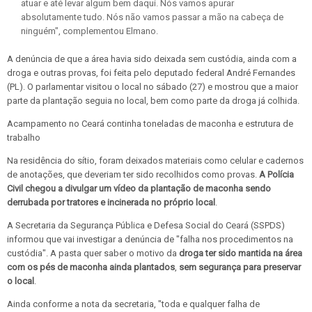
atuar e até levar algum bem daqui. Nós vamos apurar
absolutamente tudo. Nós não vamos passar a mão na cabeça de
ninguém", complementou Elmano.
A denúncia de que a área havia sido deixada sem custódia, ainda com a
droga e outras provas, foi feita pelo deputado federal André Fernandes
(PL). O parlamentar visitou o local no sábado (27) e mostrou que a maior
parte da plantação seguia no local, bem como parte da droga já colhida.
Acampamento no Ceará continha toneladas de maconha e estrutura de
trabalho
Na residência do sítio, foram deixados materiais como celular e cadernos
de anotações, que deveriam ter sido recolhidos como provas.
A Polícia
Civil chegou a divulgar um vídeo da plantação de maconha sendo
derrubada
por tratores e incinerada no próprio local
.
A Secretaria da Segurança Pública e Defesa Social do Ceará (SSPDS)
informou que vai investigar a denúncia de "falha nos procedimentos na
custódia". A pasta quer saber o motivo da
droga ter sido mantida na área
com os pés de maconha ainda plantados
,
sem segurança para preservar
o local
.
Ainda conforme a nota da secretaria, "toda e qualquer falha de