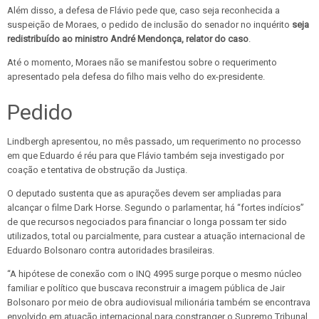
Além disso, a defesa de Flávio pede que, caso seja reconhecida a
suspeição de Moraes, o pedido de inclusão do senador no inquérito
seja
redistribuído ao ministro André Mendonça, relator do caso
.
Até o momento, Moraes não se manifestou sobre o requerimento
apresentado pela defesa do filho mais velho do ex-presidente.
Pedido
Lindbergh apresentou, no mês passado, um requerimento no processo
em que Eduardo é réu para que Flávio também seja investigado por
coação e tentativa de obstrução da Justiça.
O deputado sustenta que as apurações devem ser ampliadas para
alcançar o filme Dark Horse. Segundo o parlamentar, há “fortes indícios”
de que recursos negociados para financiar o longa possam ter sido
utilizados, total ou parcialmente, para custear a atuação internacional de
Eduardo Bolsonaro contra autoridades brasileiras.
“A hipótese de conexão com o INQ 4995 surge porque o mesmo núcleo
familiar e político que buscava reconstruir a imagem pública de Jair
Bolsonaro por meio de obra audiovisual milionária também se encontrava
envolvido em atuação internacional para constranger o Supremo Tribunal