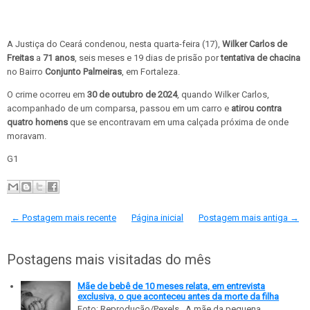
A Justiça do Ceará condenou, nesta quarta-feira (17),
Wilker Carlos de
Freitas
a
71 anos
, seis meses e 19 dias de prisão por
tentativa de chacina
no Bairro
Conjunto Palmeiras
, em Fortaleza.
O crime ocorreu em
30 de outubro de 2024
, quando Wilker Carlos,
acompanhado de um comparsa, passou em um carro e
atirou contra
quatro homens
que se encontravam em uma calçada próxima de onde
moravam.
G1
← Postagem mais recente
Página inicial
Postagem mais antiga →
Postagens mais visitadas do mês
Mãe de bebê de 10 meses relata, em entrevista
exclusiva, o que aconteceu antes da morte da filha
Foto: Reprodução/Pexels A mãe da pequena