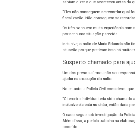
sabiam dizer o que aconteceu antes da 
"Eles
não conseguem se recordar qual foi 
fiscalização. Não conseguem se recordar
Os três possuem muita
experiência com s
por nenhuma situação parecida.
Inclusive,
o salto de Maria Eduarda não ti
situação porque praticam isso há muito t
Suspeito chamado para ajud
Um dos presos afirmou não ser responsável
ajudar na execução do salto
.
No entanto, a Polícia Civil considerou que
"O terceiro indivíduo teria sido chamado al
inclusive ela está no chão
, então daria pa
O caso segue sob investigação da Polícia
Além disso, a perícia trabalha na elabor
ocorrido.