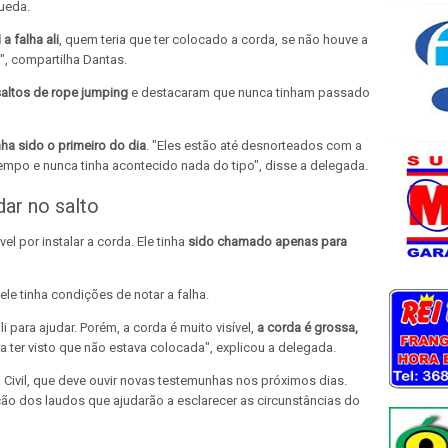
queda.
a falha ali
, quem teria que ter colocado a corda, se não houve a
", compartilha Dantas.
altos de rope jumping
e destacaram que nunca tinham passado
nha sido o primeiro do dia
. "Eles estão até desnorteados com a
empo e nunca tinha acontecido nada do tipo", disse a delegada.
ar no salto
 por instalar a corda. Ele tinha
sido chamado apenas para
 ele tinha condições de notar a falha.
i para ajudar. Porém, a corda é muito visível,
a corda é grossa,
ra ter visto que não estava colocada", explicou a delegada.
 Civil, que deve ouvir novas testemunhas nos próximos dias.
ação dos laudos que ajudarão a esclarecer as circunstâncias do