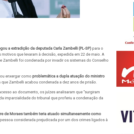
gou a extradição da deputada Carla Zambelli (PL-SP)
para o
, os motivos que levaram à decisão, expedida em 22 de maio. A
e Zambelli foi condenada por invadir os sistemas do Conselho
irmou enxergar como
problemática a dupla atuação do ministro
m que Zambelli acabou condenada a dez anos de prisão.
 acesso ao documento, os juízes analisaram que "surgiram
da imparcialidade do tribunal que proferiu a condenação da
re de Moraes também teria atuado simultaneamente como
essoa considerada prejudicada por um dos crimes ligados à