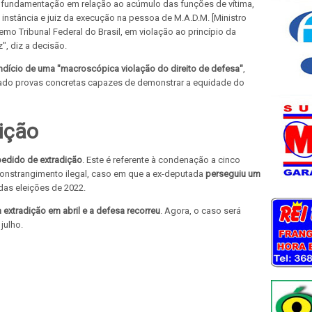
a fundamentação em relação ao acúmulo das funções de vítima,
a instância e juiz da execução na pessoa de M.A.D.M. [Ministro
mo Tribunal Federal do Brasil, em violação ao princípio da
", diz a decisão.
indício de uma "macroscópica violação do direito de defesa"
,
ntado provas concretas capazes de demonstrar a equidade do
ição
edido de extradição
. Este é referente à condenação a cinco
constrangimento ilegal, caso em que a ex-deputada
perseguiu um
das eleições de 2022.
extradição em abril e a defesa recorreu
. Agora, o caso será
julho.