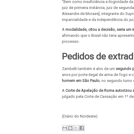
"Bem como insuficiência e ilogicidade d
juiz de primeira instância, juiz de segund
Alexandre de Moraes], integrante do Supre
imparcialidade e da independência do juiz
A
modalidade, citou a decisão, seria um 
afirmando que o Brasil não teria aprese
processo.
Pedidos de extrad
Zambelli também é alvo de um
segundo p
anos por porte ilegal de arma de fogo e 
homem em São Paulo
, no segundo turno 
A
Corte de Apelação de Roma autorizou a 
julgado pela Corte de Cassação em 1º de 
(Diário do Nordeste)