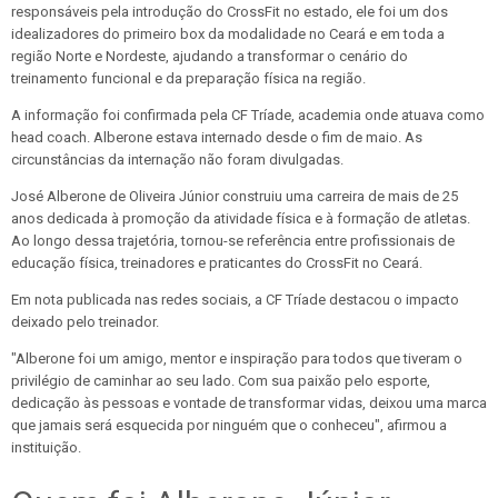
responsáveis pela introdução do CrossFit no estado, ele foi um dos
idealizadores do primeiro box da modalidade no Ceará e em toda a
região Norte e Nordeste, ajudando a transformar o cenário do
treinamento funcional e da preparação física na região.
A informação foi confirmada pela CF Tríade, academia onde atuava como
head coach. Alberone estava internado desde o fim de maio. As
circunstâncias da internação não foram divulgadas.
José Alberone de Oliveira Júnior construiu uma carreira de mais de 25
anos dedicada à promoção da atividade física e à formação de atletas.
Ao longo dessa trajetória, tornou-se referência entre profissionais de
educação física, treinadores e praticantes do CrossFit no Ceará.
Em nota publicada nas redes sociais, a CF Tríade destacou o impacto
deixado pelo treinador.
"Alberone foi um amigo, mentor e inspiração para todos que tiveram o
privilégio de caminhar ao seu lado. Com sua paixão pelo esporte,
dedicação às pessoas e vontade de transformar vidas, deixou uma marca
que jamais será esquecida por ninguém que o conheceu", afirmou a
instituição.