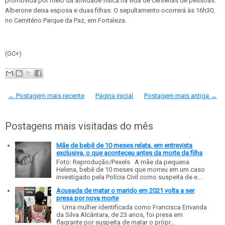
promovida por meio da atividade física na vida de centenas de pessoas.
Alberone deixa esposa e duas filhas. O sepultamento ocorrerá às 16h30,
no Cemitério Parque da Paz, em Fortaleza.
(GC+)
← Postagem mais recente
Página inicial
Postagem mais antiga →
Postagens mais visitadas do mês
Mãe de bebê de 10 meses relata, em entrevista
exclusiva, o que aconteceu antes da morte da filha
Foto: Reprodução/Pexels A mãe da pequena
Helena, bebê de 10 meses que morreu em um caso
investigado pela Polícia Civil como suspeita de e...
Acusada de matar o marido em 2021 volta a ser
presa por nova morte
Uma mulher identificada como Francisca Erivanda
da Silva Alcântara, de 23 anos, foi presa em
flagrante por suspeita de matar o própr...