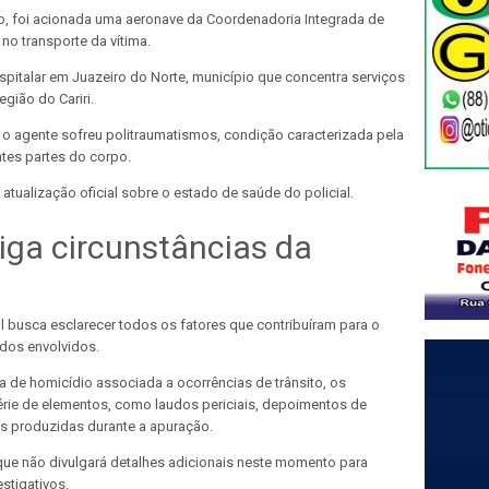
o, foi acionada uma aeronave da Coordenadoria Integrada de
no transporte da vítima.
ospitalar em Juazeiro do Norte, município que concentra serviços
gião do Cariri.
 agente sofreu politraumatismos, condição caracterizada pela
ntes partes do corpo.
 atualização oficial sobre o estado de saúde do policial.
stiga circunstâncias da
vil busca esclarecer todos os fatores que contribuíram para o
 dos envolvidos.
a de homicídio associada a ocorrências de trânsito, os
rie de elementos, como laudos periciais, depoimentos de
s produzidas durante a apuração.
que não divulgará detalhes adicionais neste momento para
stigativos.