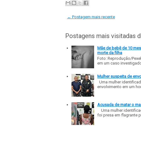
← Postagem mais recente
Postagens mais visitadas 
Mãe de bebê de 10 meses
morte da filha
Foto: Reprodução/Pexe
em um caso investigado p
Mulher suspeita de env
Uma mulher identificad
envolvimento em um homic
Acusada de matar o mar
Uma mulher identificad
foi presa em flagrante p