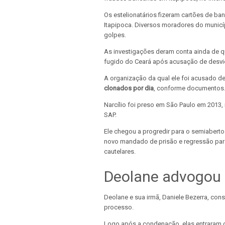
Os estelionatários fizeram cartões de b
Itapipoca. Diversos moradores do municí
golpes.
As investigações deram conta ainda de 
fugido do Ceará após acusação de desvi
A organização da qual ele foi acusado d
clonados por dia
, conforme documentos
Narcílio foi preso em São Paulo em 2013
SAP.
Ele chegou a progredir para o semiabert
novo mandado de prisão e regressão par
cautelares.
Deolane advogou 
Deolane e sua irmã, Daniele Bezerra, co
processo.
Logo após a condenação, elas entraram 