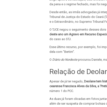
da pena e o regime fechado, mas foi ne
Desde então, as irmãs advogadas já inte
Tribunal de Justiça do Estado do Ceará (TJ
e o Extraordinário, no Supremo Tribunal F
O TJCE negou o seguimento desses dois 
deste ano um Agravo em Recurso Especi
do caso ao STJ.
Esse último recurso, por exemplo, foi imp
dela com "Bertim".
O
Diário do Nordeste
procurou Daniele, m
Relação de Deola
Apesar de já ter negado,
Deolane tem his
cearense Francisca Alves da Silva, a 'Preti
número 1 do PCC.
As duas já foram clicadas em fotos juntas
além de ser suspeita de comprar bolsas 