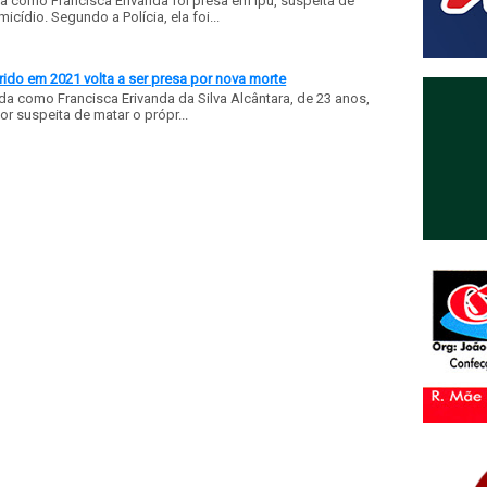
a como Francisca Erivanda foi presa em Ipu, suspeita de
ídio. Segundo a Polícia, ela foi...
ido em 2021 volta a ser presa por nova morte
a como Francisca Erivanda da Silva Alcântara, de 23 anos,
or suspeita de matar o própr...