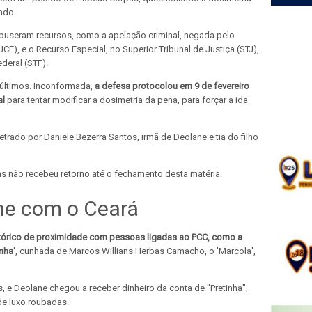
gado.
rpuseram recursos, como a apelação criminal, negada pelo
CE), e o Recurso Especial, no Superior Tribunal de Justiça (STJ),
ederal (STF).
últimos. Inconformada,
a defesa protocolou em 9 de fevereiro
al
para tentar modificar a dosimetria da pena, para forçar a ida
etrado por Daniele Bezerra Santos, irmã de Deolane e tia do filho
as não recebeu retorno até o fechamento desta matéria.
ne com o Ceará
tórico de proximidade com pessoas ligadas ao PCC,
como a
nha'
, cunhada de Marcos Willians Herbas Camacho, o 'Marcola',
, e Deolane chegou a receber dinheiro da conta de "Pretinha",
de luxo roubadas.