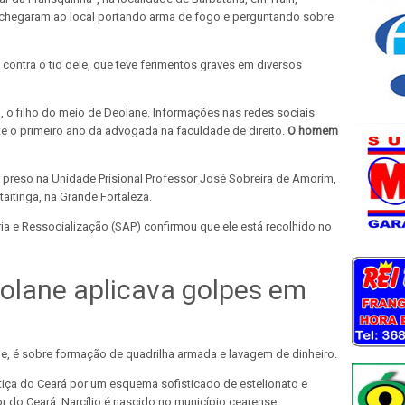
chegaram ao local portando arma de fogo e perguntando sobre
ontra o tio dele, que teve ferimentos graves em diversos
ra, o filho do meio de Deolane. Informações nas redes sociais
te o primeiro ano da advogada na faculdade de direito.
O homem
 preso na Unidade Prisional Professor José Sobreira de Amorim,
taitinga, na Grande Fortaleza.
ria e Ressocialização (SAP) confirmou que ele está recolhido no
olane aplicava golpes em
e, é sobre formação de quadrilha armada e lavagem de dinheiro.
tiça do Ceará por um esquema sofisticado de estelionato e
or do Ceará. Narcílio é nascido no município cearense.