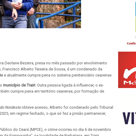
dora Deolane Bezerra, presa no mês passado por envolvimento
, Francisco Alberto Teixeira de Sousa, é um condenado da
io
e atualmente cumpre pena no sistema penitenciário cearense.
no
município de Trairi
. Outra pessoa ligada à influencer, o ex-
mbém cumpre pena em território cearense, por formação de
 do Nordeste
obteve acesso, Alberto foi condenado pelo Tribunal
 2025, em regime fechado, o que só fez a prisão permanecer,
Público do Ceará (MPCE), o crime ocorreu no dia 6 de novembro
r da Fransquinha", na localidade de Barbatana, em Trairi,