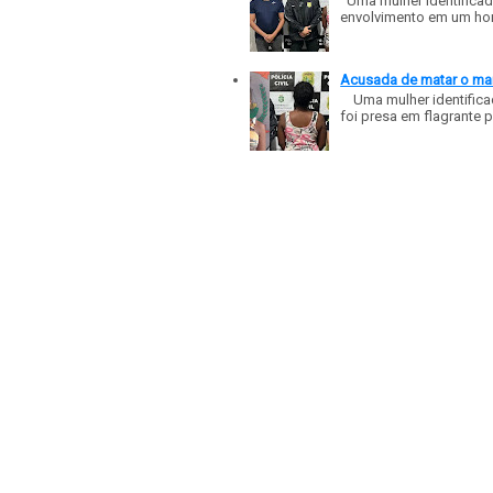
Uma mulher identificad
envolvimento em um homic
Acusada de matar o mar
Uma mulher identificad
foi presa em flagrante p