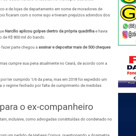
anco e de lojas de departamento em nome de moradores de
pio ficaram com o nome sujo e tiveram prejuízos advindos dos
que
Narcílio aplicou golpes dentro da própria quadrilha
e havia
o de R$ 800 mil do bando.
e fazer parte chegou a
assinar e depositar mais de 500 cheques
.
, mas cumpre sua pena atualmente no Ceará, de acordo com a
o por ter cumprido 1/6 da pena, mas em 2018 foi expedido um
a o regime fechado por falta de cumprimento de medidas
para o ex-companheiro
nstam, inclusive, como advogadas constituídas do condenado no
com um pedido de Habeas Corpus, questionando a dosimetria