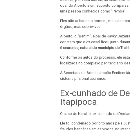
quando Alberto e um suposto comparsa 
uma pessoa conhecida como "Pemba".
Eles não acharam o homem, mas atiraram c
órgãos, mas sobreviveu.
Alberto, o "Bertim", é pai de Kayky Bezer
constam que o ex-casal ficou junto duran
é cearense, natural do município de Trairi.
Conforme os autos do processo, ele está
localizada no complexo penitenciário de I
A Secretaria da Administração Penitenciá
sistema prisional cearense.
Ex-cunhado de De
Itapipoca
O caso de Narcílio, ex-cunhado de Deolan
Ele foi condenado por oito anos pela Jus
fraudes bancárias em Itapipoca, no interi