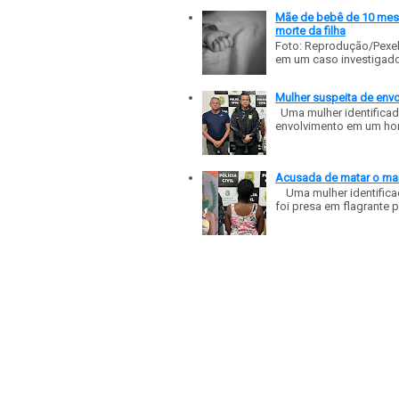
Mãe de bebê de 10 meses
morte da filha
Foto: Reprodução/Pexe
em um caso investigado p
Mulher suspeita de env
Uma mulher identificad
envolvimento em um homic
Acusada de matar o mar
Uma mulher identificad
foi presa em flagrante p