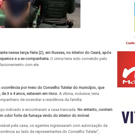
te nessa terça-feira (2), em Russas, no Interior do Ceará, após
equenos e a ex-companheira.
O crime teria sido cometido pelo
relacionamento com ele.
a ocorrência por meio do Conselho Tutelar do município, que
 de 3 e 4 anos, estavam em risco.
A vítima, inclusive, teria
panheiro de incendiar a residência da família.
eço indicado e encontraram a casa trancada.
No entanto, ouviram
m odor forte de fumaça vindo do interior do imóvel.
sável pela casa, os agentes ingressaram com autorização da
rrência ao lado de representantes do Conselho Tutelar",