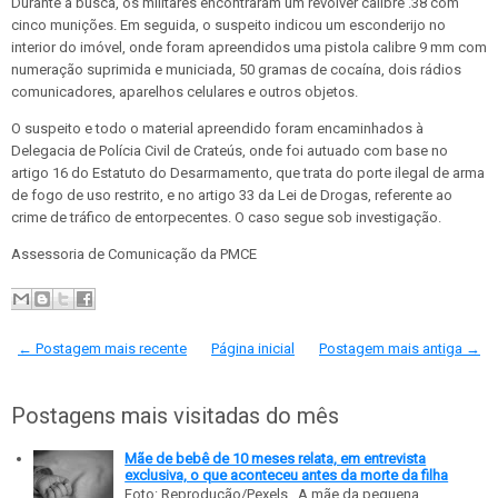
Durante a busca, os militares encontraram um revólver calibre .38 com
cinco munições. Em seguida, o suspeito indicou um esconderijo no
interior do imóvel, onde foram apreendidos uma pistola calibre 9 mm com
numeração suprimida e municiada, 50 gramas de cocaína, dois rádios
comunicadores, aparelhos celulares e outros objetos.
O suspeito e todo o material apreendido foram encaminhados à
Delegacia de Polícia Civil de Crateús, onde foi autuado com base no
artigo 16 do Estatuto do Desarmamento, que trata do porte ilegal de arma
de fogo de uso restrito, e no artigo 33 da Lei de Drogas, referente ao
crime de tráfico de entorpecentes. O caso segue sob investigação.
Assessoria de Comunicação da PMCE
← Postagem mais recente
Página inicial
Postagem mais antiga →
Postagens mais visitadas do mês
Mãe de bebê de 10 meses relata, em entrevista
exclusiva, o que aconteceu antes da morte da filha
Foto: Reprodução/Pexels A mãe da pequena