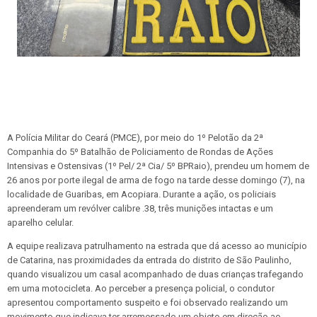
A Polícia Militar do Ceará (PMCE), por meio do 1º Pelotão da 2ª
Companhia do 5º Batalhão de Policiamento de Rondas de Ações
Intensivas e Ostensivas (1º Pel/ 2ª Cia/ 5º BPRaio), prendeu um homem de
26 anos por porte ilegal de arma de fogo na tarde desse domingo (7), na
localidade de Guaribas, em Acopiara. Durante a ação, os policiais
apreenderam um revólver calibre .38, três munições intactas e um
aparelho celular.
A equipe realizava patrulhamento na estrada que dá acesso ao município
de Catarina, nas proximidades da entrada do distrito de São Paulinho,
quando visualizou um casal acompanhado de duas crianças trafegando
em uma motocicleta. Ao perceber a presença policial, o condutor
apresentou comportamento suspeito e foi observado realizando um
movimento que indicava ter arremessado um objeto em direção ao