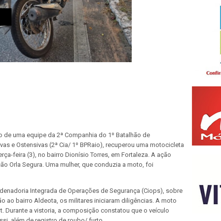
eio de uma equipe da 2ª Companhia do 1º Batalhão de
as e Ostensivas (2ª Cia/ 1º BPRaio), recuperou uma motocicleta
ça-feira (3), no bairro Dionísio Torres, em Fortaleza. A ação
ão Orla Segura. Uma mulher, que conduzia a moto, foi
enadoria Integrada de Operações de Segurança (Ciops), sobre
 ao bairro Aldeota, os militares iniciaram diligências. A moto
t. Durante a vistoria, a composição constatou que o veículo
si, além de registro de roubo/ furto.