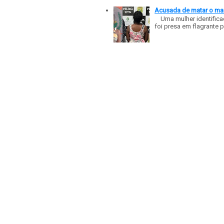
Acusada de matar o mar
Uma mulher identificad
foi presa em flagrante p