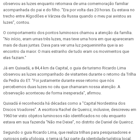
observou as luzes enquanto retornava de uma comemoração familiar
acompanhada do pai e do filho. "Era por volta das 20 horas. Eu estava no
trecho entre Algodões e Várzea da Russa quando o meu pai avistou as
luzes", contou.
O comportamento dos pontos luminosos chamou a atenção da família.
"No início, eram umas três luzes, mas teve uma hora em que apareceram
mais de duas juntas. Dava para ver uma luz pequenininha que ia ao
encontro da maior. O mais estranho de tudo eram os movimentos que
elas faziam."
Já em Quixadá, a 84,4 km da Capital, o guia de turismo Ricardo Lima
observou as luzes acompanhado de visitantes durante o retorno da Trilha
da Pedra do ET. "Foi justamente durante esse retorno que nós
percebemos duas luzes no céu que chamaram nossa atenção. A
observação aconteceu de forma inesperada", afirmou.
Quixadá é reconhecida há décadas como a "Capital Nordestina dos
Discos Voadores". A escritora Rachel de Queiroz, inclusive, descreveu em
1960 ter visto objetos luminosos não identificados no céu enquanto
estava em sua fazenda “Não me Deixe”, no distrito de Daniel de Queiroz.
Segundo o guia Ricardo Lima, que realiza trilhas para pesquisadores e
curiosos pela ufologia, o tema já faz parte da identidade turística local.