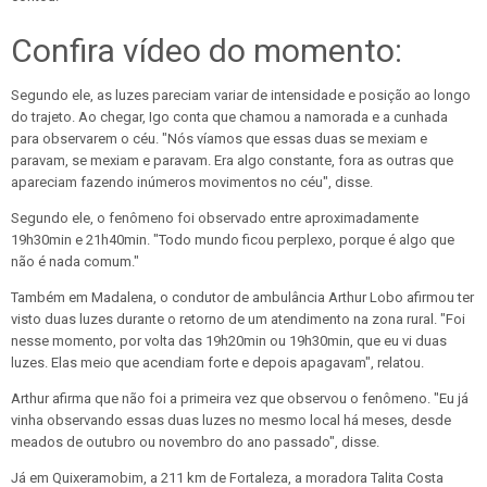
Confira vídeo do momento:
Segundo ele, as luzes pareciam variar de intensidade e posição ao longo
do trajeto. Ao chegar, Igo conta que chamou a namorada e a cunhada
para observarem o céu. "Nós víamos que essas duas se mexiam e
paravam, se mexiam e paravam. Era algo constante, fora as outras que
apareciam fazendo inúmeros movimentos no céu", disse.
Segundo ele, o fenômeno foi observado entre aproximadamente
19h30min e 21h40min. "Todo mundo ficou perplexo, porque é algo que
não é nada comum."
Também em Madalena, o condutor de ambulância Arthur Lobo afirmou ter
visto duas luzes durante o retorno de um atendimento na zona rural. "Foi
nesse momento, por volta das 19h20min ou 19h30min, que eu vi duas
luzes. Elas meio que acendiam forte e depois apagavam", relatou.
Arthur afirma que não foi a primeira vez que observou o fenômeno. "Eu já
vinha observando essas duas luzes no mesmo local há meses, desde
meados de outubro ou novembro do ano passado", disse.
Já em Quixeramobim, a 211 km de Fortaleza, a moradora Talita Costa