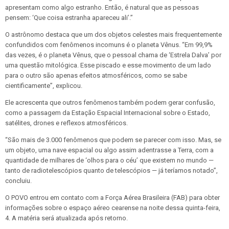
apresentam como algo estranho. Então, é natural que as pessoas
pensem: ‘Que coisa estranha apareceu ali’.”
O astrônomo destaca que um dos objetos celestes mais frequentemente
confundidos com fenômenos incomuns é o planeta Vênus. “Em 99,9%
das vezes, é o planeta Vênus, que o pessoal chama de ‘Estrela Dalva’ por
uma questão mitológica. Esse piscado e esse movimento de um lado
para o outro são apenas efeitos atmosféricos, como se sabe
cientificamente”, explicou.
Ele acrescenta que outros fenômenos também podem gerar confusão,
como a passagem da Estação Espacial Internacional sobre o Estado,
satélites, drones e reflexos atmosféricos.
“São mais de 3.000 fenômenos que podem se parecer com isso. Mas, se
um objeto, uma nave espacial ou algo assim adentrasse a Terra, com a
quantidade de milhares de ‘olhos para o céu’ que existem no mundo —
tanto de radiotelescópios quanto de telescópios — já teríamos notado”,
concluiu.
O POVO entrou em contato com a Força Aérea Brasileira (FAB) para obter
informações sobre o espaço aéreo cearense na noite dessa quinta-feira,
4. A matéria será atualizada após retorno.