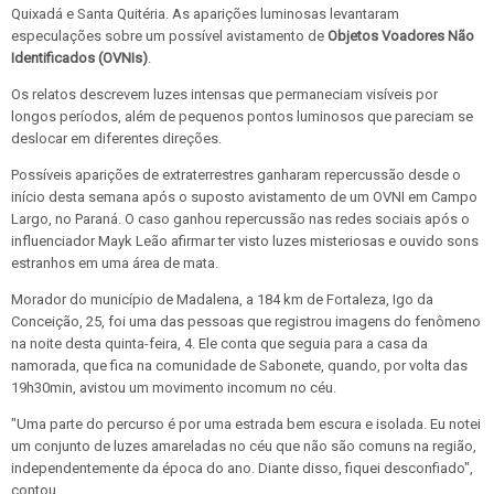
Quixadá e Santa Quitéria. As aparições luminosas levantaram
especulações sobre um possível avistamento de
Objetos Voadores Não
Identificados (OVNIs)
.
Os relatos descrevem luzes intensas que permaneciam visíveis por
longos períodos, além de pequenos pontos luminosos que pareciam se
deslocar em diferentes direções.
Possíveis aparições de extraterrestres ganharam repercussão desde o
início desta semana após o suposto avistamento de um OVNI em Campo
Largo, no Paraná. O caso ganhou repercussão nas redes sociais após o
influenciador Mayk Leão afirmar ter visto luzes misteriosas e ouvido sons
estranhos em uma área de mata.
Morador do município de Madalena, a 184 km de Fortaleza, Igo da
Conceição, 25, foi uma das pessoas que registrou imagens do fenômeno
na noite desta quinta-feira, 4. Ele conta que seguia para a casa da
namorada, que fica na comunidade de Sabonete, quando, por volta das
19h30min, avistou um movimento incomum no céu.
"Uma parte do percurso é por uma estrada bem escura e isolada. Eu notei
um conjunto de luzes amareladas no céu que não são comuns na região,
independentemente da época do ano. Diante disso, fiquei desconfiado",
contou.