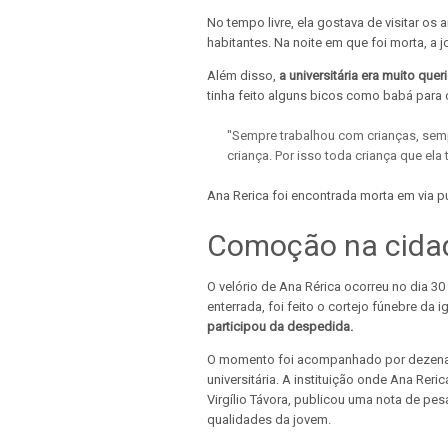
No tempo livre, ela gostava de visitar o
habitantes. Na noite em que foi morta, a 
Além disso,
a universitária era muito qu
tinha feito alguns bicos como babá para
"Sempre trabalhou com crianças, sem
criança. Por isso toda criança que ela
Ana Rerica foi encontrada morta em via pú
Comoção na cida
O velório de Ana Rérica ocorreu no dia 30
enterrada, foi feito o cortejo fúnebre da i
participou da despedida.
O momento foi acompanhado por dezenas
universitária. A instituição onde Ana Rer
Virgílio Távora, publicou uma nota de pe
qualidades da jovem.