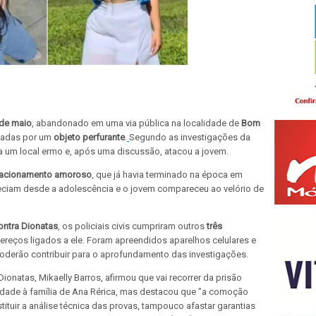
 de maio
, abandonado em uma via pública na localidade de
Bom
sadas por um
objeto perfurante
.
Segundo as investigações da
para um local ermo e, após uma discussão, atacou a jovem.
lacionamento amoroso
, que já havia terminado na época em
heciam desde a adolescência e o jovem compareceu ao velório de
ontra Dionatas
, os policiais civis cumpriram outros
três
reços ligados a ele. Foram apreendidos aparelhos celulares e
poderão contribuir para o aprofundamento das investigações.
onatas, Mikaelly Barros, afirmou que vai recorrer da prisão
iedade à família de Ana Rérica, mas destacou que "a comoção
ituir a análise técnica das provas, tampouco afastar garantias