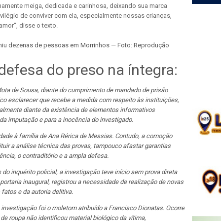
mamente meiga, dedicada e carinhosa, deixando sua marca
vilégio de conviver com ela, especialmente nossas crianças,
mor", disse o texto.
euniu dezenas de pessoas em Morrinhos — Foto: Reprodução
defesa do preso na íntegra:
Mota de Sousa, diante do cumprimento de mandado de prisão
ico esclarecer que recebe a medida com respeito às instituições,
lmente diante da existência de elementos informativos
 da imputação e para a inocência do investigado.
edade à família de Ana Rérica de Messias. Contudo, a comoção
tuir a análise técnica das provas, tampouco afastar garantias
ncia, o contraditório e a ampla defesa.
o inquérito policial, a investigação teve início sem prova direta
a portaria inaugural, registrou a necessidade de realização de novas
atos e da autoria delitiva.
investigação foi o moletom atribuído a Francisco Dionatas. Ocorre
 de roupa não identificou material biológico da vítima,