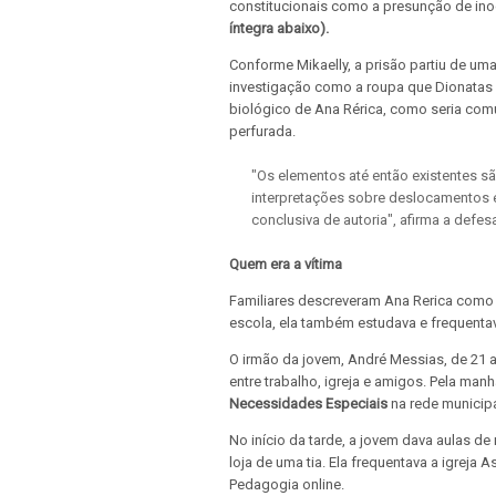
constitucionais como a presunção de inoc
íntegra abaixo).
Conforme Mikaelly, a prisão partiu de um
investigação como a roupa que Dionatas 
biológico de Ana Rérica, como seria com
perfurada.
"Os elementos até então existentes sã
interpretações sobre deslocamentos 
conclusiva de autoria", afirma a defes
Quem era a vítima
Familiares descreveram Ana Rerica como 
escola, ela também estudava e frequentava
O irmão da jovem, André Messias, de 21 a
entre trabalho, igreja e amigos. Pela man
Necessidades Especiais
na rede municipa
No início da tarde, a jovem dava aulas de 
loja de uma tia. Ela frequentava a igrej
Pedagogia online.