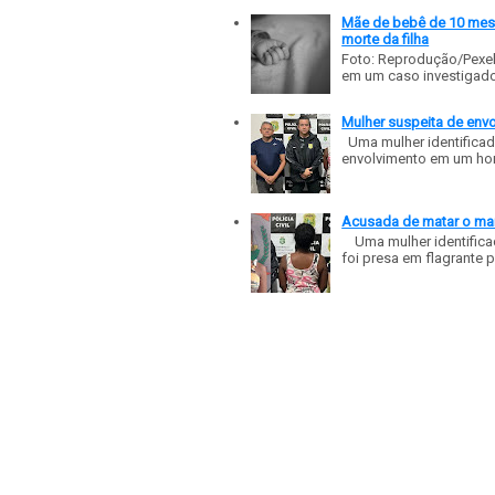
Mãe de bebê de 10 meses
morte da filha
Foto: Reprodução/Pexe
em um caso investigado p
Mulher suspeita de env
Uma mulher identificad
envolvimento em um homic
Acusada de matar o mar
Uma mulher identificad
foi presa em flagrante p