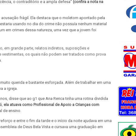
ência, o contraditório e a ampla defesa"
(confira a nota na
a acusação frágil. Ela destaca que o moletom apontado pela
estaria usando no dia do crime não possuía nenhum material
um em crimes dessa natureza, uma vez que a jovem foi
o, em grande parte, relatos indiretos, suposições e
e vestimentas, os quais não podem ser tratados como prova
a.
muito querida e bastante esforçada. Além de trabalhar em uma
 a igreja.
nos, disse que ao g1 que Ana Rerica tinha uma rotina dividida
hã,
ela atuava como Profissional de Apoio a Crianças com
l de ensino.
reforço e entre o fim da tarde e o início da noite ajudava em uma
a Assembleia de Deus Bela Vista e cursava uma graduação em