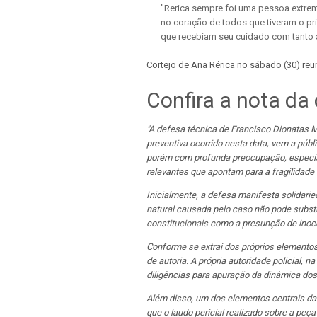
"Rerica sempre foi uma pessoa extre
no coração de todos que tiveram o pri
que recebiam seu cuidado com tanto a
Cortejo de Ana Rérica no sábado (30) r
Confira a nota da 
"A defesa técnica de Francisco Dionatas 
preventiva ocorrido nesta data, vem a públ
porém com profunda preocupação, especia
relevantes que apontam para a fragilidade
Inicialmente, a defesa manifesta solidari
natural causada pelo caso não pode substi
constitucionais como a presunção de inocê
Conforme se extrai dos próprios elementos d
de autoria. A própria autoridade policial, n
diligências para apuração da dinâmica dos f
Além disso, um dos elementos centrais da 
que o laudo pericial realizado sobre a peça