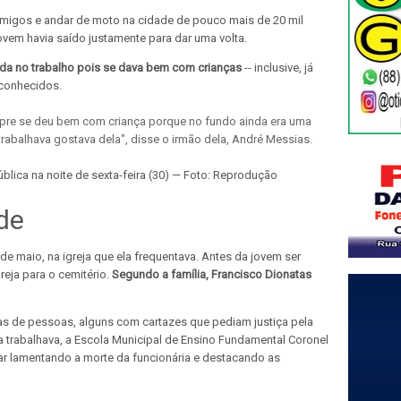
s amigos e andar de moto na cidade de pouco mais de 20 mil
jovem havia saído justamente para dar uma volta.
erida no trabalho pois se dava bem com crianças
-- inclusive, já
 conhecidos.
pre se deu bem com criança porque no fundo ainda era uma
 trabalhava gostava dela", disse o irmão dela, André Messias.
blica na noite de sexta-feira (30) — Foto: Reprodução
de
 de maio, na igreja que ela frequentava. Antes da jovem ser
greja para o cemitério.
Segundo a família, Francisco Dionatas
 de pessoas, alguns com cartazes que pediam justiça pela
ica trabalhava, a Escola Municipal de Ensino Fundamental Coronel
sar lamentando a morte da funcionária e destacando as