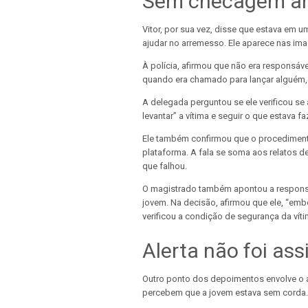
Sem checagem an
Vitor, por sua vez, disse que estava em
ajudar no arremesso. Ele aparece nas im
À polícia, afirmou que não era responsá
quando era chamado para lançar alguém, 
A delegada perguntou se ele verificou se 
levantar” a vítima e seguir o que estava f
Ele também confirmou que o procedimento 
plataforma. A fala se soma aos relatos d
que falhou.
O magistrado também apontou a responsa
jovem. Na decisão, afirmou que ele, “em
verificou a condição de segurança da víti
Alerta não foi ass
Outro ponto dos depoimentos envolve o a
percebem que a jovem estava sem corda.