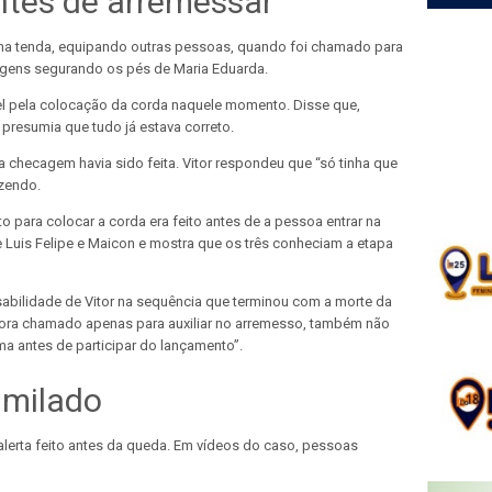
tes de arremessar
 uma tenda, equipando outras pessoas, quando foi chamado para
agens segurando os pés de Maria Eduarda.
vel pela colocação da corda naquele momento. Disse que,
presumia que tudo já estava correto.
a checagem havia sido feita. Vitor respondeu que “só tinha que
azendo.
para colocar a corda era feito antes de a pessoa entrar na
e Luis Felipe e Maicon e mostra que os três conheciam a etapa
bilidade de Vitor na sequência que terminou com a morte da
bora chamado apenas para auxiliar no arremesso, também não
ma antes de participar do lançamento”.
imilado
lerta feito antes da queda. Em vídeos do caso, pessoas