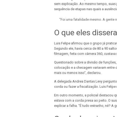
sem explicação. Ao mesmo tempo, suas pr
sequência de etapas nas quais a ausência
“Foi uma fatalidade mesmo. A gente n
O que eles dissera
Luis Felipe afirmou que o grupo já prati
Segundo ele, havia cerca de 80 a 90 salto
filmagem, feita com câmera 360, custava 
Questionado sobre a divisão de funções, 
colocação e a checagem variavam entre os 
mais ou menos isso”, declarou.
A delegada Andrea Dantas Levy perguntou
corda ou fazer a fiscalização. Luis Felip
Em outro momento, a policial destacou qu
estava com a corda presa ao peito. O su
explicar a falha. “É tudo estranho, né? A 