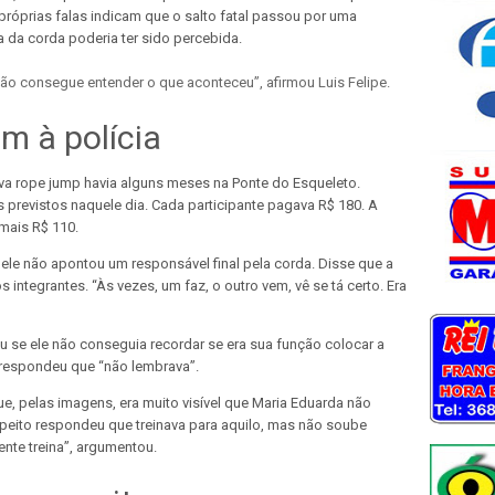
óprias falas indicam que o salto fatal passou por uma
 da corda poderia ter sido percebida.
ão consegue entender o que aconteceu”, afirmou Luis Felipe.
m à polícia
cava rope jump havia alguns meses na Ponte do Esqueleto.
s previstos naquele dia. Cada participante pagava R$ 180. A
mais R$ 110.
ele não apontou um responsável final pela corda. Disse que a
integrantes. “Às vezes, um faz, o outro vem, vê se tá certo. Era
 se ele não conseguia recordar se era sua função colocar a
e respondeu que “não lembrava”.
e, pelas imagens, era muito visível que Maria Eduarda não
speito respondeu que treinava para aquilo, mas não soube
gente treina”, argumentou.