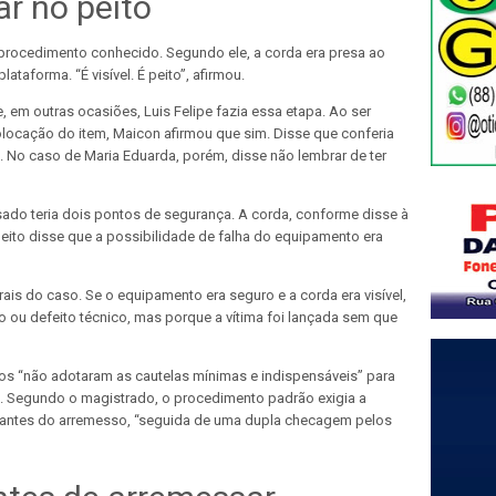
ar no peito
rocedimento conhecido. Segundo ele, a corda era presa ao
ataforma. “É visível. É peito”, afirmou.
, em outras ocasiões, Luis Felipe fazia essa etapa. Ao ser
ocação do item, Maicon afirmou que sim. Disse que conferia
. No caso de Maria Eduarda, porém, disse não lembrar de ter
do teria dois pontos de segurança. A corda, conforme disse à
peito disse que a possibilidade de falha do equipamento era
ais do caso. Se o equipamento era seguro e a corda era visível,
o ou defeito técnico, mas porque a vítima foi lançada sem que
tos “não adotaram as cautelas mínimas e indispensáveis” para
”. Segundo o magistrado, o procedimento padrão exigia a
a antes do arremesso, “seguida de uma dupla checagem pelos