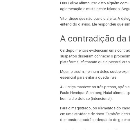
Luis Felipe afirmou ter visto alguém com
aglomeração e muita gente falando. Segun
Vitor disse que não ouviu o alerta. A de
entendido o aviso. Ele respondeu que sim
A contradição da 
Os depoimentos evidenciam uma contradiç
suspeitos disseram conhecer o procedime
plataforma, afirmaram que o peitoral era 
Mesmo assim, nenhum deles soube explic
essencial para evitar a queda livre.
A Justiça manteve os três presos, após a
Paulo Henrique Stahlberg Natal afirmou q
homicídio doloso (intencional).
Para o magistrado, os elementos do cas
em uma atividade de risco. Também dest
demonstrou padrão adequado de gerenci