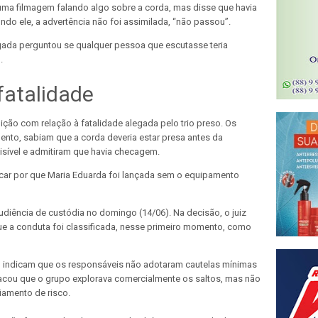
 uma filmagem falando algo sobre a corda, mas disse que havia
do ele, a advertência não foi assimilada, “não passou”.
legada perguntou se qualquer pessoa que escutasse teria
.
fatalidade
ão com relação à fatalidade alegada pelo trio preso. Os
nto, sabiam que a corda deveria estar presa antes da
visível e admitiram que havia checagem.
ar por que Maria Eduarda foi lançada sem o equipamento
udiência de custódia no domingo (14/06). Na decisão, o juiz
ue a conduta foi classificada, nesse primeiro momento, como
o indicam que os responsáveis não adotaram cautelas mínimas
acou que o grupo explorava comercialmente os saltos, mas não
amento de risco.