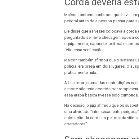
Corda deveria est
Maicon também confirmou que havia um p
peitoral antes de a pessoa passar para a pl
Ele disse que às vezes colocava a corda e
perguntado se havia checagem após a col
equipamento, capacete, peitoral e cordas
feito essa verificação.
Maicon também afirmou que o sistema usa
polícia, era presa em dois lugares. O sus
praticamente nula.
A fala reforça uma das contradições centr
a morte não teria ocorrido por rompiment
essa etapa básica tivesse sido cumprida.
Na decisão, o juiz afirmou que os suspei
uma atividade “intrinsecamente perigosa
colocação da corda no peitoral da vítim
operadores”.