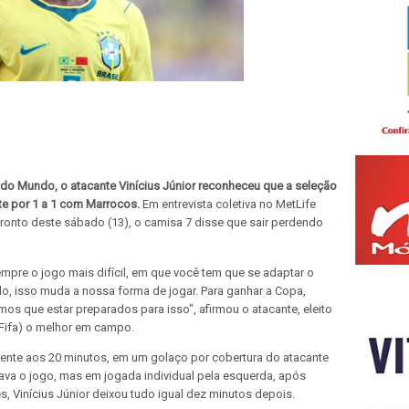
a do Mundo, o atacante Vinícius Júnior reconheceu que a seleção
e por 1 a 1 com Marrocos.
Em entrevista coletiva no MetLife
ronto deste sábado (13), o camisa 7 disse que sair perdendo
empre o jogo mais difícil, em que você tem que se adaptar o
o, isso muda a nossa forma de jogar. Para ganhar a Copa,
emos que estar preparados para isso", afirmou o atacante, eleito
(Fifa) o melhor em campo.
frente aos 20 minutos, em um golaço por cobertura do atacante
lava o jogo, mas em jogada individual pela esquerda, após
, Vinícius Júnior deixou tudo igual dez minutos depois.