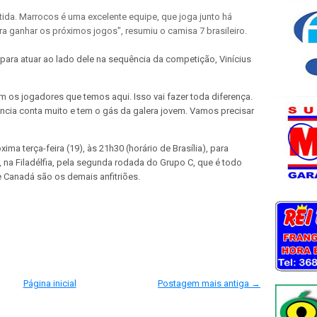
tida. Marrocos é uma excelente equipe, que joga junto há
a ganhar os próximos jogos", resumiu o camisa 7 brasileiro.
ara atuar ao lado dele na sequência da competição, Vinícius
 os jogadores que temos aqui. Isso vai fazer toda diferença.
ência conta muito e tem o gás da galera jovem. Vamos precisar
ma terça-feira (19), às 21h30 (horário de Brasília), para
ld, na Filadélfia, pela segunda rodada do Grupo C, que é todo
 Canadá são os demais anfitriões.
Página inicial
Postagem mais antiga →