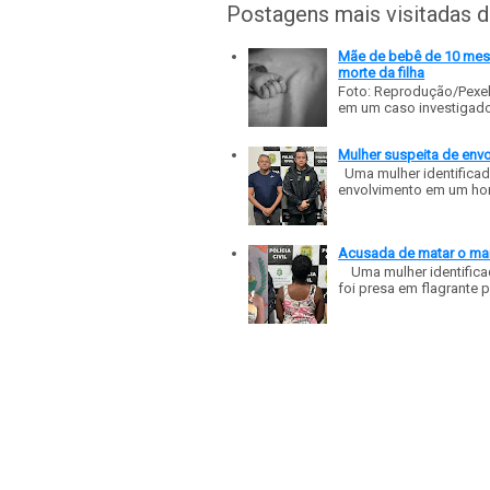
Postagens mais visitadas 
Mãe de bebê de 10 meses
morte da filha
Foto: Reprodução/Pexe
em um caso investigado p
Mulher suspeita de env
Uma mulher identificad
envolvimento em um homic
Acusada de matar o mar
Uma mulher identificad
foi presa em flagrante p