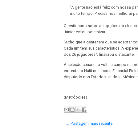
"A gente não está feliz com nossa par
muito tempo. Precisamos melhorar par
Questionado sobre as opções do elenco p
Júnior evitou polemizar.
"Acho que a gente tem que se adaptar com
Cada um tem sua característica. A experi
dos 26 jogadores", finalizou o atacante.
A seleção canarinho volta a campo na próxi
enfrentar o Haiti no Lincoln Financial Fie
disputado nos Estados Unidos - México e
(Metrópoles)
← Postagem mais recente