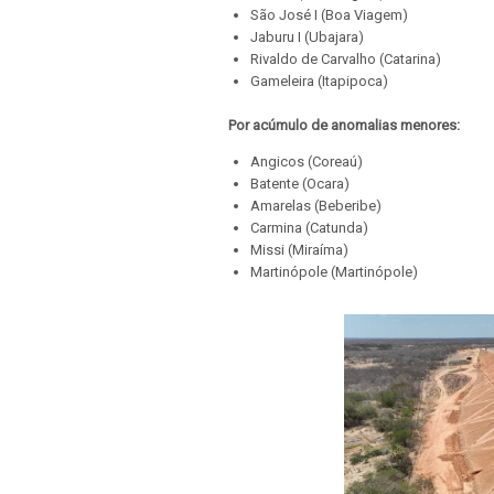
São José I (Boa Viagem)
Jaburu I (Ubajara)
Rivaldo de Carvalho (Catarina)
Gameleira (Itapipoca)
Por acúmulo de anomalias menores:
Angicos (Coreaú)
Batente (Ocara)
Amarelas (Beberibe)
Carmina (Catunda)
Missi (Miraíma)
Martinópole (Martinópole)