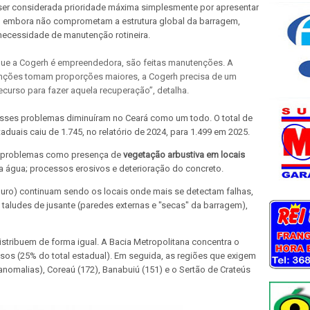
er considerada prioridade máxima simplesmente por apresentar
 embora não comprometam a estrutura global da barragem,
ecessidade de manutenção rotineira.
que a Cogerh é empreendedora, são feitas manutenções. A
nções tomam proporções maiores, a Cogerh precisa de um
ecurso para fazer aquela recuperação”, detalha.
esses problemas diminuíram no Ceará como um todo. O total de
duais caiu de 1.745, no relatório de 2024, para 1.499 em 2025.
 a problemas como presença de
vegetação arbustiva em locais
a água; processos erosivos e deterioração do concreto.
ouro) continuam sendo os locais onde mais se detectam falhas,
taludes de jusante (paredes externas e "secas" da barragem),
stribuem de forma igual. A Bacia Metropolitana concentra o
sos (25% do total estadual). Em seguida, as regiões que exigem
anomalias), Coreaú (172), Banabuiú (151) e o Sertão de Crateús