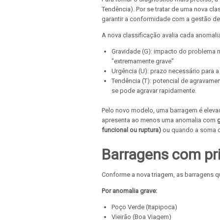
Tendência). Por se tratar de uma nova clas
garantir a conformidade com a gestão de 
A nova classificação avalia cada anomalia 
Gravidade (G): impacto do problema na
"extremamente grave"
Urgência (U): prazo necessário para a
Tendência (T): potencial de agravame
se pode agravar rapidamente.
Pelo novo modelo, uma barragem é elevad
apresenta ao menos uma anomalia com
funcional ou ruptura)
ou quando a soma d
Barragens com pr
Conforme a nova triagem, as barragens qu
Por anomalia grave:
Poço Verde (Itapipoca)
Vieirão (Boa Viagem)