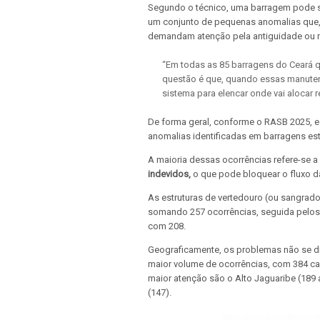
Segundo o técnico, uma barragem pode s
um conjunto de pequenas anomalias que,
demandam atenção pela antiguidade ou n
“Em todas as 85 barragens do Ceará 
questão é que, quando essas manute
sistema para elencar onde vai alocar r
De forma geral, conforme o RASB 2025, 
anomalias identificadas em barragens esta
A maioria dessas ocorrências refere-se
indevidos,
o que pode bloquear o fluxo d
As estruturas de vertedouro (ou sangrad
somando 257 ocorrências, seguida pelos 
com 208.
Geograficamente, os problemas não se di
maior volume de ocorrências, com 384 ca
maior atenção são o Alto Jaguaribe (189 
(147).