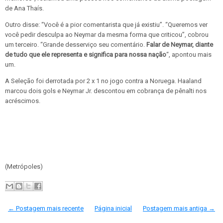
de Ana Thaís.
Outro disse: “Você é a pior comentarista que já existiu”. “Queremos ver
você pedir desculpa ao Neymar da mesma forma que criticou”, cobrou
um terceiro. “Grande desserviço seu comentário.
Falar de Neymar, diante
de tudo que ele representa e significa para nossa nação
“, apontou mais
um.
A Seleção foi derrotada por 2 x 1 no jogo contra a Noruega. Haaland
marcou dois gols e Neymar Jr. descontou em cobrança de pênalti nos
acréscimos.
(Metrópoles)
← Postagem mais recente
Página inicial
Postagem mais antiga →