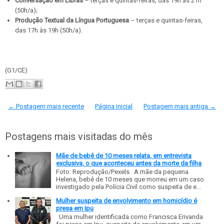
Conversação em Libras
– terças e quintas-feiras, das 19h às 21h
(50h/a);
Produção Textual da Língua Portuguesa
– terças e quintas-feiras,
das 17h às 19h (50h/a).
(G1/CE)
← Postagem mais recente
Página inicial
Postagem mais antiga →
Postagens mais visitadas do mês
Mãe de bebê de 10 meses relata, em entrevista
exclusiva, o que aconteceu antes da morte da filha
Foto: Reprodução/Pexels A mãe da pequena
Helena, bebê de 10 meses que morreu em um caso
investigado pela Polícia Civil como suspeita de e...
Mulher suspeita de envolvimento em homicídio é
presa em Ipu
Uma mulher identificada como Francisca Erivanda