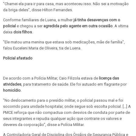
"Chamei ela para ir para casa, mas aconteceu isso. Não sei a motivação
da briga deles”, disse Hilton Fernandes.
Conforme familiares de Luena, a mulher
já tinha desavenças com o
policial
e chegou a ser
agredida pelo agente em outra ocasião
. A vítima
deixa
dois filhos
.
"Ele matou uma menina que estava sob medicações, mãe de família",
falou Euceleni Maria de Oliveira, tia de Luena.
Policial afastado
De acordo com a Polícia Militar, Caio Filizola estava de
licença das
atividades
, para tratamento de saúde. Ele foi autuado em flagrante por
homicídio
.
"No deslocamento para o presídio militar, o policial passou mal e foi
socorrido para unidade hospitalar, onde segue sob escolta policial. [...] A
PMCE reforça que não compactua com desvios de conduta por parte de
seus integrantes e repudia qualquer ação que contrarie os valores e
deveres da corporação", disse a Polícia Militar.
A Controladoria Geral de Disciplina dos Órgãos de Segurança Pública e