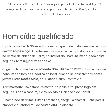
Policial militar Caio Filizola de Paiva foi preso por matar Luena Rocha Melo, de 33
anos, durante uma discussão em um posto de combustível em Cariré, no interior do
Ceará. — Foto: Reprodução
Homicídio qualificado
O policial militar de 36 anos foi preso suspeito de matar uma mulher com
um
tiro no pescoço
durante uma discussão em um posto de combustível
no Centro da cidade de Cariré, no interior do Ceará, na madrugada desta
segunda-feira (6), por volta das 4h.
Segundo testemunhas, o
soldado Caio Filizola de Paiva
estava à paisana,
consumindo bebida alcoólica no local, quando se desentendeu com a
jovem
Luena Rocha Melo
, de
33 anos
e atirou contra ela.
A vítima morreu no estabelecimento e o policial foi preso logo em
seguida. Após a captura, ele foi levado à Delegacia de Sobral.
O namorado da vítima, Hilton Fernandes, chegou a chamar Luena para ir
embora e quando virou de costas ouviu o disparo.