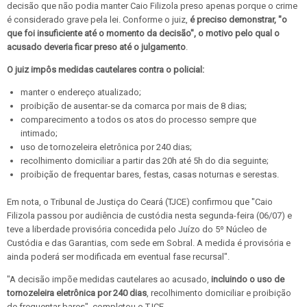
decisão que não podia manter Caio Filizola preso apenas porque o crime
é considerado grave pela lei. Conforme o juiz,
é preciso demonstrar, "o
que foi insuficiente até o momento da decisão", o motivo pelo qual o
acusado deveria ficar preso até o julgamento
.
O juiz impôs medidas cautelares contra o policial:
manter o endereço atualizado;
proibição de ausentar-se da comarca por mais de 8 dias;
comparecimento a todos os atos do processo sempre que
intimado;
uso de tornozeleira eletrônica por 240 dias;
recolhimento domiciliar a partir das 20h até 5h do dia seguinte;
proibição de frequentar bares, festas, casas noturnas e serestas.
Em nota, o Tribunal de Justiça do Ceará (TJCE) confirmou que "Caio
Filizola passou por audiência de custódia nesta segunda-feira (06/07) e
teve a liberdade provisória concedida pelo Juízo do 5º Núcleo de
Custódia e das Garantias, com sede em Sobral. A medida é provisória e
ainda poderá ser modificada em eventual fase recursal".
"A decisão impõe medidas cautelares ao acusado,
incluindo o uso de
tornozeleira eletrônica por 240 dias
, recolhimento domiciliar e proibição
de frequentar bares", completou o TJCE.