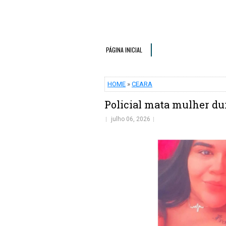
PÁGINA INICIAL
HOME
»
CEARA
Policial mata mulher du
julho 06, 2026