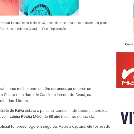
o por matar Luena Rocha Melo, de 33 anos, durante uma discussão em um posto
ariré, no interior do Ceará. — Foto: Reprodução
e matar uma mulher com um
tiro no pescoço
durante uma
Centro da cidade de Cariré, no interior do Ceará, na
olta das 4 horas.
lizola de Paiva
estava à paisana, consumindo bebida alcoólica
 jovem
Luena Rocha Melo
, de
33 anos
e atirou contra ela.
licial foi preso logo em seguida. Após a captura, ele foi levado