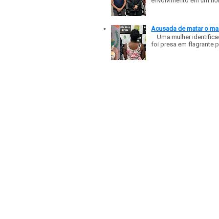
envolvimento em um homic
Acusada de matar o mar
Uma mulher identificad
foi presa em flagrante p