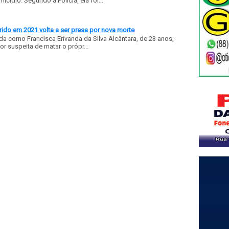
ídio. Segundo a Polícia, ela foi...
ido em 2021 volta a ser presa por nova morte
a como Francisca Erivanda da Silva Alcântara, de 23 anos,
or suspeita de matar o própr...