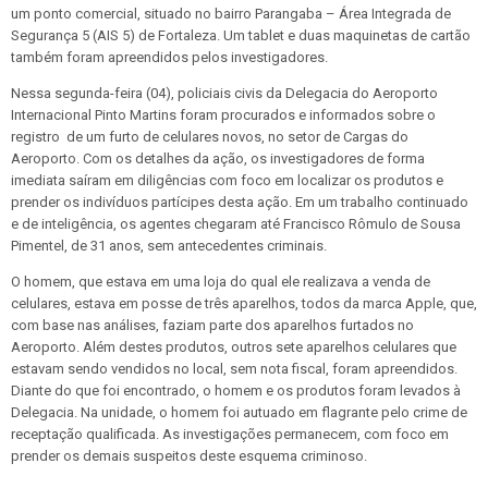
um ponto comercial, situado no bairro Parangaba – Área Integrada de
Segurança 5 (AIS 5) de Fortaleza. Um tablet e duas maquinetas de cartão
também foram apreendidos pelos investigadores.
Nessa segunda-feira (04), policiais civis da Delegacia do Aeroporto
Internacional Pinto Martins foram procurados e informados sobre o
registro de um furto de celulares novos, no setor de Cargas do
Aeroporto. Com os detalhes da ação, os investigadores de forma
imediata saíram em diligências com foco em localizar os produtos e
prender os indivíduos partícipes desta ação. Em um trabalho continuado
e de inteligência, os agentes chegaram até Francisco Rômulo de Sousa
Pimentel, de 31 anos, sem antecedentes criminais.
O homem, que estava em uma loja do qual ele realizava a venda de
celulares, estava em posse de três aparelhos, todos da marca Apple, que,
com base nas análises, faziam parte dos aparelhos furtados no
Aeroporto. Além destes produtos, outros sete aparelhos celulares que
estavam sendo vendidos no local, sem nota fiscal, foram apreendidos.
Diante do que foi encontrado, o homem e os produtos foram levados à
Delegacia. Na unidade, o homem foi autuado em flagrante pelo crime de
receptação qualificada. As investigações permanecem, com foco em
prender os demais suspeitos deste esquema criminoso.